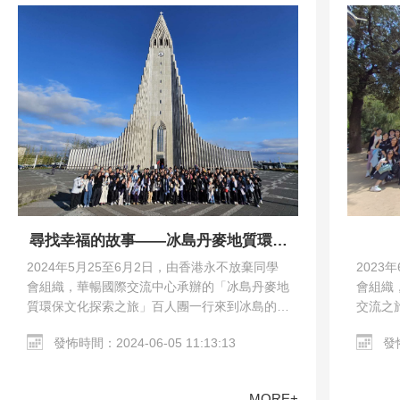
尋找幸福的故事——冰島丹麥地質環保
文化探索之旅
2023
2024年5月25至6月2日，由香港永不放棄同學
會組織
會組織，華暢國際交流中心承辦的「冰島丹麥地
交流之
質環保文化探索之旅」百人團一行來到冰島的雷
馬德里
克雅未克和丹麥的哥本哈根。交流團參觀了哥本
發怖
發怖時間：2024-06-05 11:13:13
教堂、哥
哈根市區、Harpa…
MORE+