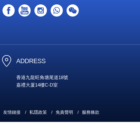
ADDRESS
香港九龍旺角塘尾道18號
嘉禮大厦14樓C-D室
友情鏈接
/
私隱政策
/
免責聲明
/
服務條款