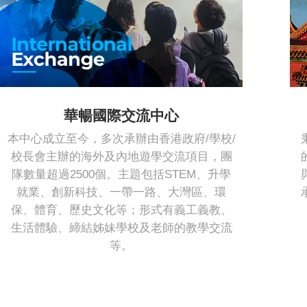
華暢國際交流中心
本中心成立至今，多次承辦由香港政府/學校/
校長會主辦的海外及內地遊學交流項目，團
隊數量超過2500個。主題包括STEM、升學
就業、創新科技、一帶一路、大灣區、環
保、體育、歷史文化等；形式有義工義教、
生活體驗、締結姊妹學校及老師的教學交流
等。