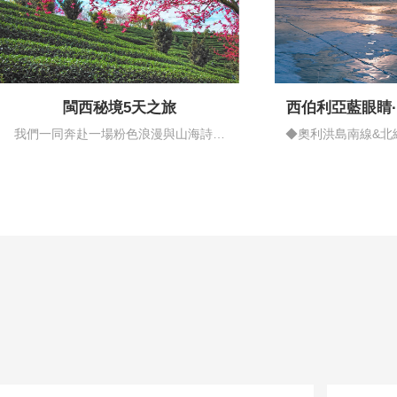
閩西秘境5天之旅
西伯利亞藍眼睛
情藍
我們一同奔赴一場粉色浪漫與山海詩意
◆奧利洪島南線&北
的邂逅…
揚