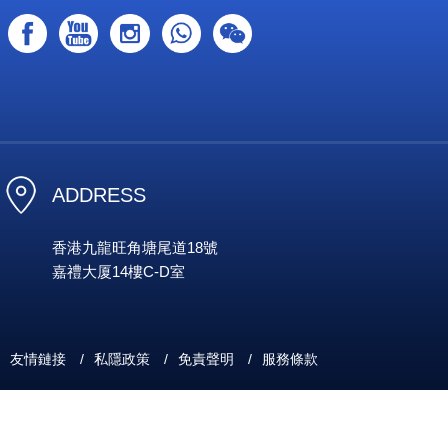
ADDRESS
香港九龍旺角塘尾道18號
嘉禮大厦14樓C-D室
友情鏈接
/
私隱政策
/
免責聲明
/
服務條款