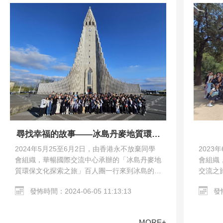
尋找幸福的故事——冰島丹麥地質環保
文化探索之旅
2023
2024年5月25至6月2日，由香港永不放棄同學
會組織
會組織，華暢國際交流中心承辦的「冰島丹麥地
交流之
質環保文化探索之旅」百人團一行來到冰島的雷
馬德里
克雅未克和丹麥的哥本哈根。交流團參觀了哥本
發怖
發怖時間：2024-06-05 11:13:13
教堂、哥
哈根市區、Harpa…
MORE+