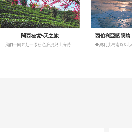
閩西秘境5天之旅
西伯利亞藍眼睛
情藍
我們一同奔赴一場粉色浪漫與山海詩意
◆奧利洪島南線&北
的邂逅…
揚