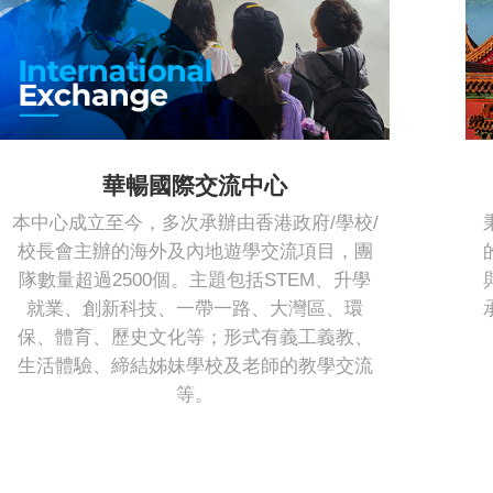
華暢國際交流中心
本中心成立至今，多次承辦由香港政府/學校/
校長會主辦的海外及內地遊學交流項目，團
隊數量超過2500個。主題包括STEM、升學
就業、創新科技、一帶一路、大灣區、環
保、體育、歷史文化等；形式有義工義教、
生活體驗、締結姊妹學校及老師的教學交流
等。