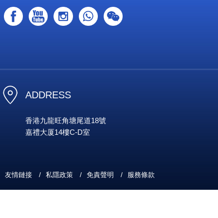
ADDRESS
香港九龍旺角塘尾道18號
嘉禮大厦14樓C-D室
友情鏈接
/
私隱政策
/
免責聲明
/
服務條款