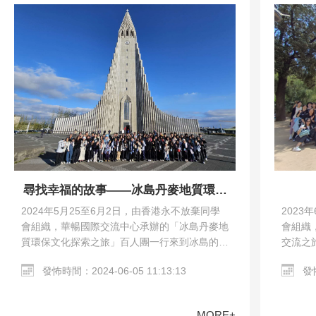
尋找幸福的故事——冰島丹麥地質環保
文化探索之旅
2023
2024年5月25至6月2日，由香港永不放棄同學
會組織
會組織，華暢國際交流中心承辦的「冰島丹麥地
交流之
質環保文化探索之旅」百人團一行來到冰島的雷
馬德里
克雅未克和丹麥的哥本哈根。交流團參觀了哥本
發怖
發怖時間：2024-06-05 11:13:13
教堂、哥
哈根市區、Harpa…
MORE+