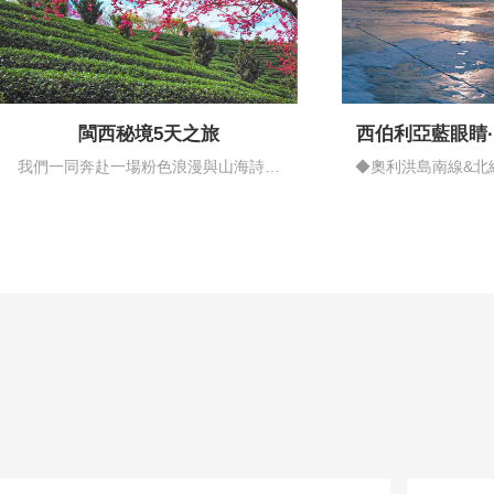
閩西秘境5天之旅
西伯利亞藍眼睛
情藍
我們一同奔赴一場粉色浪漫與山海詩意
◆奧利洪島南線&北
的邂逅…
揚