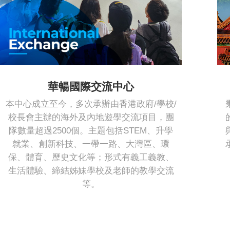
華暢國際交流中心
本中心成立至今，多次承辦由香港政府/學校/
校長會主辦的海外及內地遊學交流項目，團
隊數量超過2500個。主題包括STEM、升學
就業、創新科技、一帶一路、大灣區、環
保、體育、歷史文化等；形式有義工義教、
生活體驗、締結姊妹學校及老師的教學交流
等。