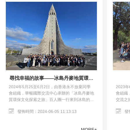
尋找幸福的故事——冰島丹麥地質環保
文化探索之旅
2023
2024年5月25至6月2日，由香港永不放棄同學
會組織
會組織，華暢國際交流中心承辦的「冰島丹麥地
交流之
質環保文化探索之旅」百人團一行來到冰島的雷
馬德里
克雅未克和丹麥的哥本哈根。交流團參觀了哥本
發怖
發怖時間：2024-06-05 11:13:13
教堂、哥
哈根市區、Harpa…
MORE+