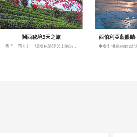
閩西秘境5天之旅
西伯利亞藍眼睛
情藍
我們一同奔赴一場粉色浪漫與山海詩意
◆奧利洪島南線&北
的邂逅…
揚