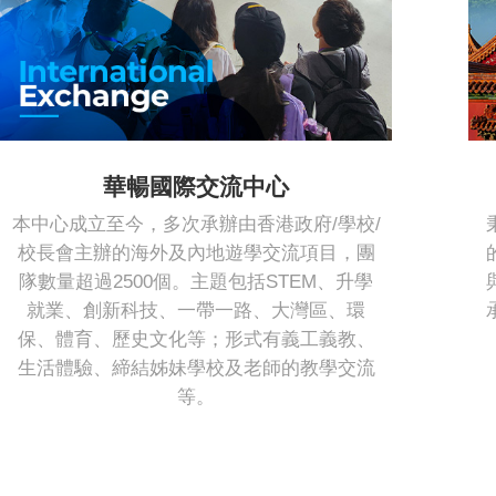
華暢國際交流中心
本中心成立至今，多次承辦由香港政府/學校/
校長會主辦的海外及內地遊學交流項目，團
隊數量超過2500個。主題包括STEM、升學
就業、創新科技、一帶一路、大灣區、環
保、體育、歷史文化等；形式有義工義教、
生活體驗、締結姊妹學校及老師的教學交流
等。