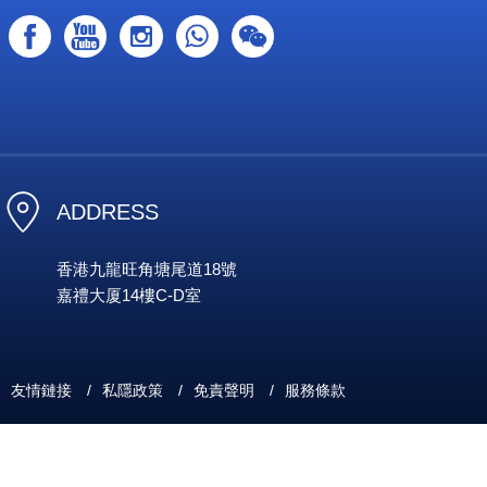
ADDRESS
香港九龍旺角塘尾道18號
嘉禮大厦14樓C-D室
友情鏈接
/
私隱政策
/
免責聲明
/
服務條款