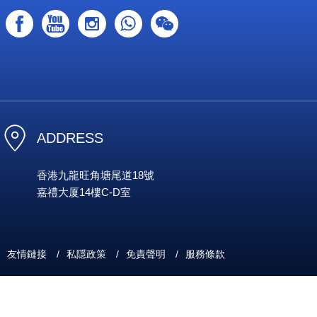
ADDRESS
香港九龍旺角塘尾道18號
嘉禮大厦14樓C-D室
友情鏈接
/
私隱政策
/
免責聲明
/
服務條款