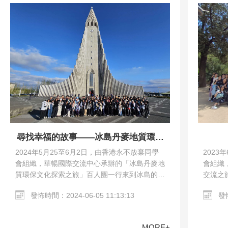
尋找幸福的故事——冰島丹麥地質環保
文化探索之旅
2023
2024年5月25至6月2日，由香港永不放棄同學
會組織
會組織，華暢國際交流中心承辦的「冰島丹麥地
交流之
質環保文化探索之旅」百人團一行來到冰島的雷
馬德里
克雅未克和丹麥的哥本哈根。交流團參觀了哥本
發怖
發怖時間：2024-06-05 11:13:13
教堂、哥
哈根市區、Harpa…
MORE+