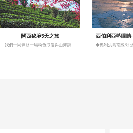
閩西秘境5天之旅
西伯利亞藍眼睛
情藍
我們一同奔赴一場粉色浪漫與山海詩意
◆奧利洪島南線&北
的邂逅…
揚