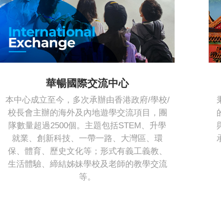
華暢國際交流中心
本中心成立至今，多次承辦由香港政府/學校/
校長會主辦的海外及內地遊學交流項目，團
隊數量超過2500個。主題包括STEM、升學
就業、創新科技、一帶一路、大灣區、環
保、體育、歷史文化等；形式有義工義教、
生活體驗、締結姊妹學校及老師的教學交流
等。