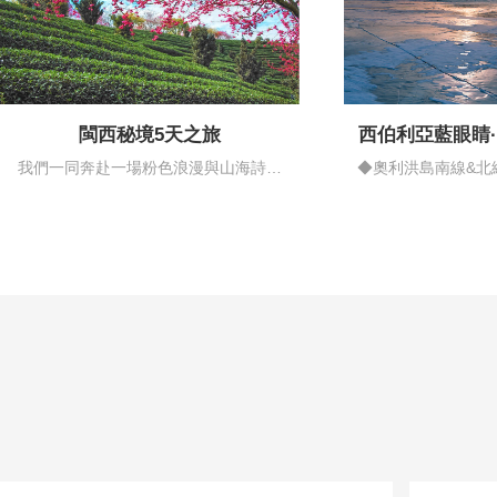
閩西秘境5天之旅
西伯利亞藍眼睛
情藍
我們一同奔赴一場粉色浪漫與山海詩意
◆奧利洪島南線&北
的邂逅…
揚