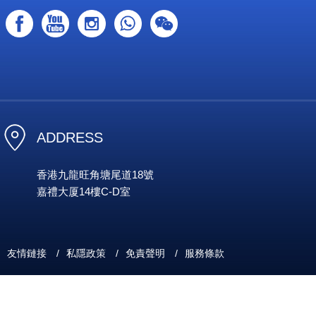
ADDRESS
香港九龍旺角塘尾道18號
嘉禮大厦14樓C-D室
友情鏈接
/
私隱政策
/
免責聲明
/
服務條款