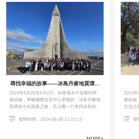
尋找幸福的故事——冰島丹麥地質環保
文化探索之旅
2023
2024年5月25至6月2日，由香港永不放棄同學
會組織
會組織，華暢國際交流中心承辦的「冰島丹麥地
交流之
質環保文化探索之旅」百人團一行來到冰島的雷
馬德里
克雅未克和丹麥的哥本哈根。交流團參觀了哥本
發怖
發怖時間：2024-06-05 11:13:13
教堂、哥
哈根市區、Harpa…
MORE+