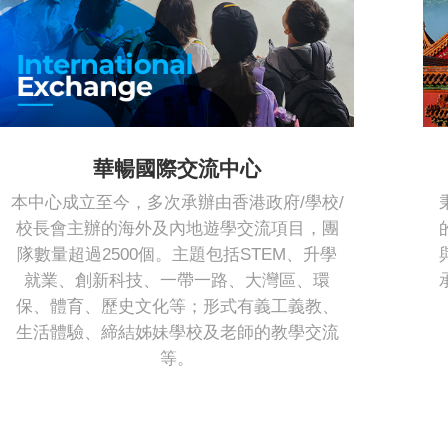
華暢國際交流中心
本中心成立至今，多次承辦由香港政府/學校/
校長會主辦的海外及內地遊學交流項目，團
隊數量超過2500個。主題包括STEM、升學
就業、創新科技、一帶一路、大灣區、環
保、體育、歷史文化等；形式有義工義教、
生活體驗、締結姊妹學校及老師的教學交流
等。