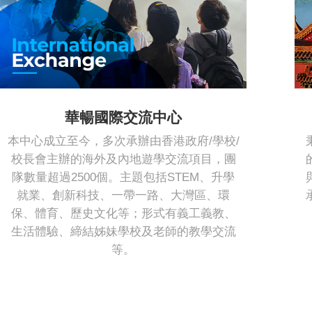
華暢國際交流中心
本中心成立至今，多次承辦由香港政府/學校/
校長會主辦的海外及內地遊學交流項目，團
隊數量超過2500個。主題包括STEM、升學
就業、創新科技、一帶一路、大灣區、環
保、體育、歷史文化等；形式有義工義教、
生活體驗、締結姊妹學校及老師的教學交流
等。