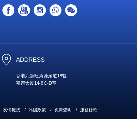
ADDRESS
香港九龍旺角塘尾道18號
嘉禮大厦14樓C-D室
友情鏈接
/
私隱政策
/
免責聲明
/
服務條款