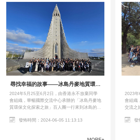
尋找幸福的故事——冰島丹麥地質環保
文化探索之旅
2023
2024年5月25至6月2日，由香港永不放棄同學
會組織
會組織，華暢國際交流中心承辦的「冰島丹麥地
交流之
質環保文化探索之旅」百人團一行來到冰島的雷
馬德里
克雅未克和丹麥的哥本哈根。交流團參觀了哥本
發怖
發怖時間：2024-06-05 11:13:13
教堂、哥
哈根市區、Harpa…
MORE+