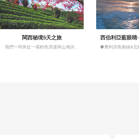
閩西秘境5天之旅
西伯利亞藍眼睛
情藍
我們一同奔赴一場粉色浪漫與山海詩意
◆奧利洪島南線&北
的邂逅…
揚