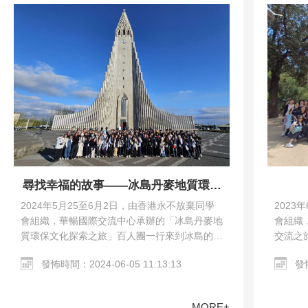
尋找幸福的故事——冰島丹麥地質環保
文化探索之旅
2023
2024年5月25至6月2日，由香港永不放棄同學
會組織
會組織，華暢國際交流中心承辦的「冰島丹麥地
交流之
質環保文化探索之旅」百人團一行來到冰島的雷
馬德里
克雅未克和丹麥的哥本哈根。交流團參觀了哥本
發怖
發怖時間：2024-06-05 11:13:13
教堂、哥
哈根市區、Harpa…
MORE+