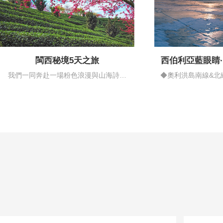
閩西秘境5天之旅
西伯利亞藍眼睛
情藍
我們一同奔赴一場粉色浪漫與山海詩意
◆奧利洪島南線&北
的邂逅…
揚