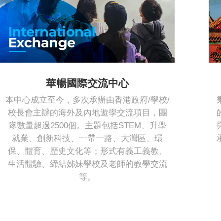
華暢國際交流中心
本中心成立至今，多次承辦由香港政府/學校/
校長會主辦的海外及內地遊學交流項目，團
隊數量超過2500個。主題包括STEM、升學
就業、創新科技、一帶一路、大灣區、環
保、體育、歷史文化等；形式有義工義教、
生活體驗、締結姊妹學校及老師的教學交流
等。