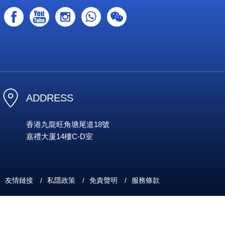
ADDRESS
香港九龍旺角塘尾道18號
嘉禮大厦14樓C-D室
友情鏈接
/
私隱政策
/
免責聲明
/
服務條款