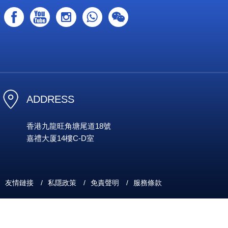
ADDRESS
香港九龍旺角塘尾道18號
嘉禮大厦14樓C-D室
友情鏈接
/
私隱政策
/
免責聲明
/
服務條款