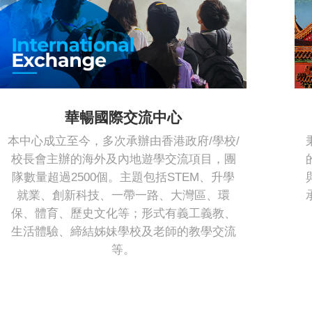
華暢國際交流中心
本中心成立至今，多次承辦由香港政府/學校/
校長會主辦的海外及內地遊學交流項目，團
隊數量超過2500個。主題包括STEM、升學
就業、創新科技、一帶一路、大灣區、環
保、體育、歷史文化等；形式有義工義教、
生活體驗、締結姊妹學校及老師的教學交流
等。