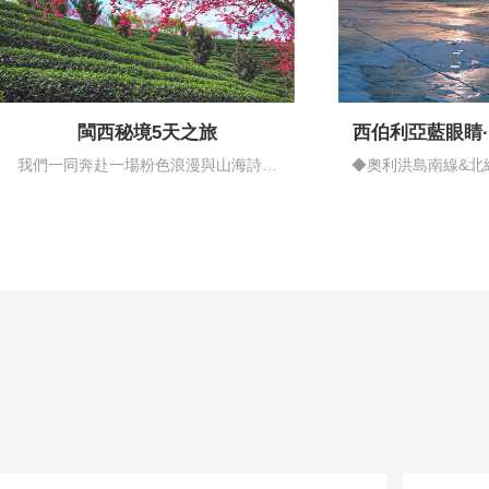
閩西秘境5天之旅
西伯利亞藍眼睛
情藍
我們一同奔赴一場粉色浪漫與山海詩意
◆奧利洪島南線&北
的邂逅…
揚