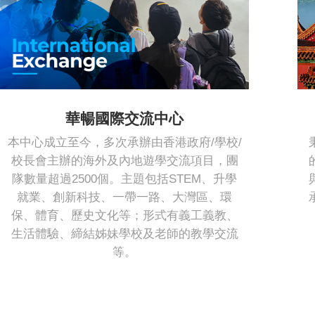
華暢國際交流中心
本中心成立至今，多次承辦由香港政府/學校/
校長會主辦的海外及內地遊學交流項目，團
隊數量超過2500個。主題包括STEM、升學
就業、創新科技、一帶一路、大灣區、環
保、體育、歷史文化等；形式有義工義教、
生活體驗、締結姊妹學校及老師的教學交流
等。