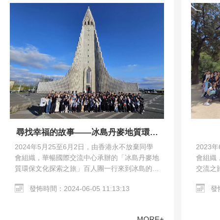
尋找幸福的故事——冰島丹麥地質環保
文化探索之旅
2023
2024年5月25至6月2日，由香港永不放棄同學
會組織
會組織，華暢國際交流中心承辦的「冰島丹麥地
交流之
質環保文化探索之旅」百人團一行來到冰島的雷
馬德里
克雅未克和丹麥的哥本哈根。交流團參觀了哥本
發怖
發怖時間：2024-06-05 11:13:13
教堂、哥
哈根市區、Harpa…
MORE+