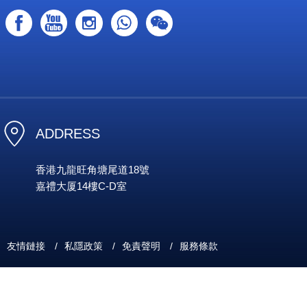
ADDRESS
香港九龍旺角塘尾道18號
嘉禮大厦14樓C-D室
友情鏈接
/
私隱政策
/
免責聲明
/
服務條款