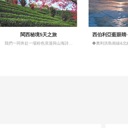
閩西秘境5天之旅
西伯利亞藍眼睛
情藍
我們一同奔赴一場粉色浪漫與山海詩意
◆奧利洪島南線&北
的邂逅…
揚