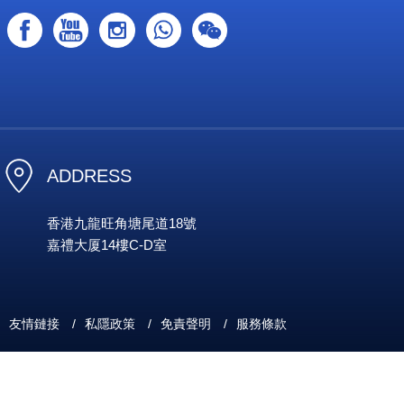
ADDRESS
香港九龍旺角塘尾道18號
嘉禮大厦14樓C-D室
友情鏈接
/
私隱政策
/
免責聲明
/
服務條款