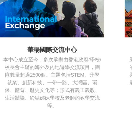
華暢國際交流中心
本中心成立至今，多次承辦由香港政府/學校/
校長會主辦的海外及內地遊學交流項目，團
隊數量超過2500個。主題包括STEM、升學
就業、創新科技、一帶一路、大灣區、環
保、體育、歷史文化等；形式有義工義教、
生活體驗、締結姊妹學校及老師的教學交流
等。