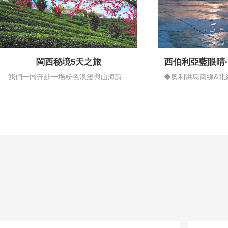
閩西秘境5天之旅
西伯利亞藍眼睛
情藍
我們一同奔赴一場粉色浪漫與山海詩意
◆奧利洪島南線&北
的邂逅…
揚