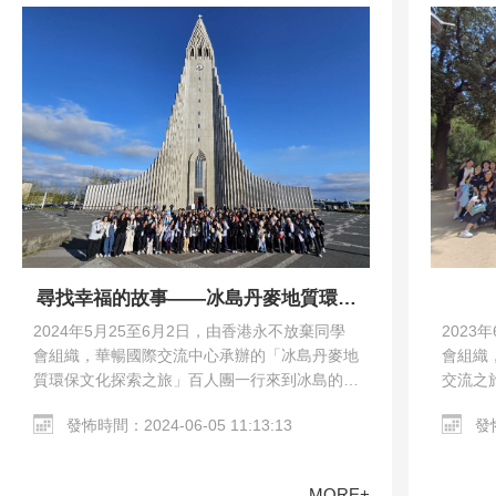
尋找幸福的故事——冰島丹麥地質環保
文化探索之旅
2023
2024年5月25至6月2日，由香港永不放棄同學
會組織
會組織，華暢國際交流中心承辦的「冰島丹麥地
交流之
質環保文化探索之旅」百人團一行來到冰島的雷
馬德里
克雅未克和丹麥的哥本哈根。交流團參觀了哥本
發怖
發怖時間：2024-06-05 11:13:13
教堂、哥
哈根市區、Harpa…
MORE+