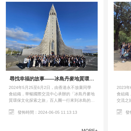
尋找幸福的故事——冰島丹麥地質環保
文化探索之旅
2023
2024年5月25至6月2日，由香港永不放棄同學
會組織
會組織，華暢國際交流中心承辦的「冰島丹麥地
交流之
質環保文化探索之旅」百人團一行來到冰島的雷
馬德里
克雅未克和丹麥的哥本哈根。交流團參觀了哥本
發怖
發怖時間：2024-06-05 11:13:13
教堂、哥
哈根市區、Harpa…
MORE+