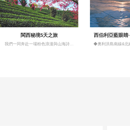
閩西秘境5天之旅
西伯利亞藍眼睛
情藍
我們一同奔赴一場粉色浪漫與山海詩意
◆奧利洪島南線&北
的邂逅…
揚