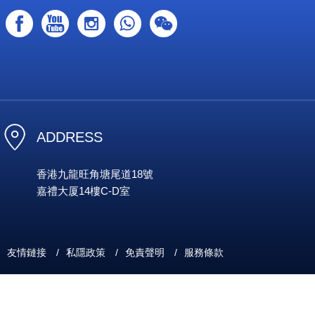
ADDRESS
香港九龍旺角塘尾道18號
嘉禮大厦14樓C-D室
友情鏈接
/
私隱政策
/
免責聲明
/
服務條款