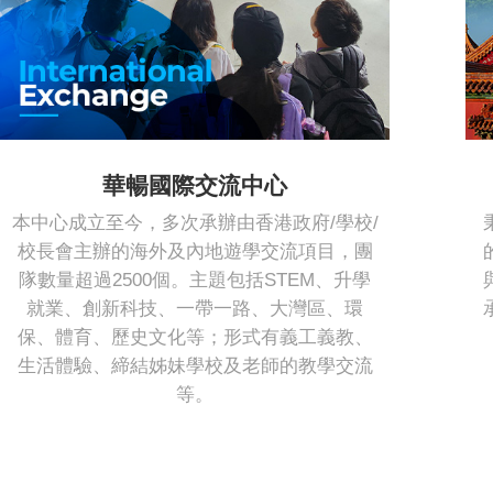
華暢國際交流中心
本中心成立至今，多次承辦由香港政府/學校/
校長會主辦的海外及內地遊學交流項目，團
隊數量超過2500個。主題包括STEM、升學
就業、創新科技、一帶一路、大灣區、環
保、體育、歷史文化等；形式有義工義教、
生活體驗、締結姊妹學校及老師的教學交流
等。