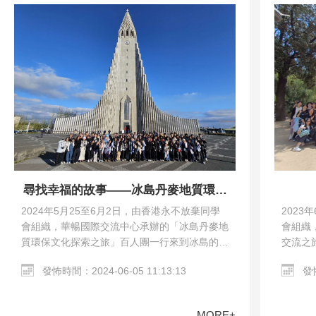
尋找幸福的故事——冰島丹麥地質環保
文化探索之旅
2023
2024年5月25至6月2日，由香港永不放棄同學
會組織
會組織，華暢國際交流中心承辦的「冰島丹麥地
交流之
質環保文化探索之旅」百人團一行來到冰島的雷
馬德里
克雅未克和丹麥的哥本哈根。交流團參觀了哥本
發怖
發怖時間：2024-06-05 11:13:13
教堂、哥
哈根市區、Harpa…
MORE+