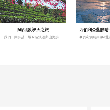
閩西秘境5天之旅
西伯利亞藍眼睛
情藍
我們一同奔赴一場粉色浪漫與山海詩意
◆奧利洪島南線&北
的邂逅…
揚