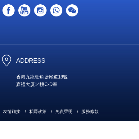
ADDRESS
香港九龍旺角塘尾道18號
嘉禮大厦14樓C-D室
友情鏈接
/
私隱政策
/
免責聲明
/
服務條款