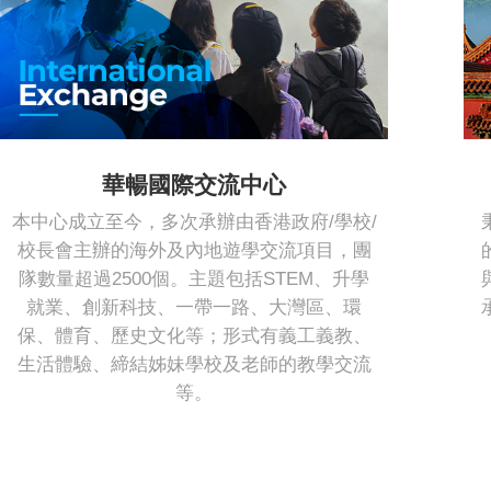
華暢國際交流中心
本中心成立至今，多次承辦由香港政府/學校/
校長會主辦的海外及內地遊學交流項目，團
隊數量超過2500個。主題包括STEM、升學
就業、創新科技、一帶一路、大灣區、環
保、體育、歷史文化等；形式有義工義教、
生活體驗、締結姊妹學校及老師的教學交流
等。