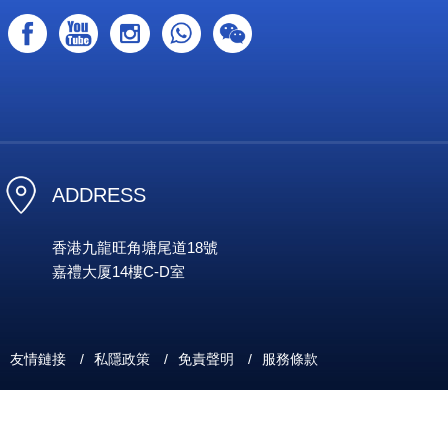
ADDRESS
香港九龍旺角塘尾道18號
嘉禮大厦14樓C-D室
友情鏈接
/
私隱政策
/
免責聲明
/
服務條款