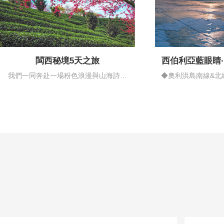
閩西秘境5天之旅
西伯利亞藍眼睛
情藍
我們一同奔赴一場粉色浪漫與山海詩意
◆奧利洪島南線&北
的邂逅…
揚