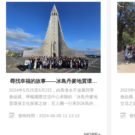
尋找幸福的故事——冰島丹麥地質環保
文化探索之旅
2023
2024年5月25至6月2日，由香港永不放棄同學
會組織
會組織，華暢國際交流中心承辦的「冰島丹麥地
交流之
質環保文化探索之旅」百人團一行來到冰島的雷
馬德里
克雅未克和丹麥的哥本哈根。交流團參觀了哥本
發怖
發怖時間：2024-06-05 11:13:13
教堂、哥
哈根市區、Harpa…
MORE+