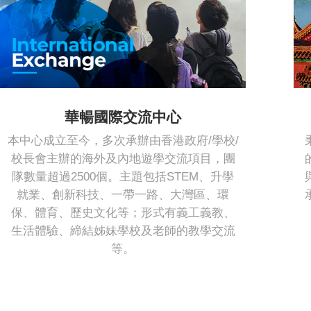
華暢國際交流中心
本中心成立至今，多次承辦由香港政府/學校/
校長會主辦的海外及內地遊學交流項目，團
隊數量超過2500個。主題包括STEM、升學
就業、創新科技、一帶一路、大灣區、環
保、體育、歷史文化等；形式有義工義教、
生活體驗、締結姊妹學校及老師的教學交流
等。