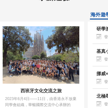
海外遊
研學
和紀
發
基真
滿收
發
方位
挪威
快樂
發
西班牙文化交流之旅
北極尋
2023年6月4日——11日，由香港永不放棄
年度
發
同學會組織，華暢國際交流中心承辦的