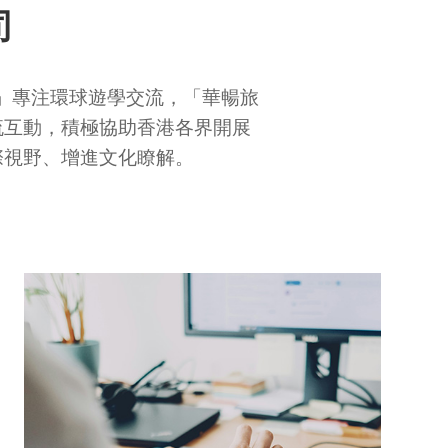
司
心」專注環球遊學交流，「華暢旅
流互動，積極協助香港各界開展
際視野、增進文化瞭解。