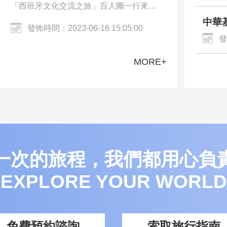
「西班牙文化交流之旅」百人團一行來到
西班牙的巴塞隆納、馬德里。交流團參觀
中華
發怖時間：2023-06-16 15:05:00
了巴塞罗那沙滩、聖家族大教堂、哥特區
化體
發
Walkin…
MORE+
一次的旅程，我們都用心負
EXPLORE YOUR WORLD
免費預約諮詢
索取旅行指南