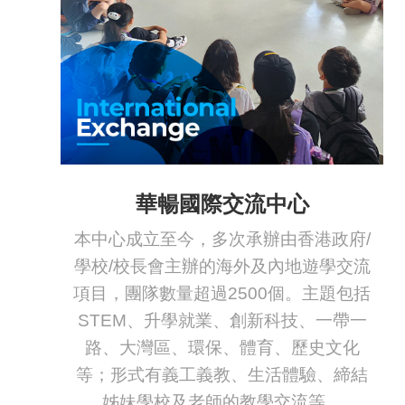
華暢國際交流中心
本中心成立至今，多次承辦由香港政府/
學校/校長會主辦的海外及內地遊學交流
項目，團隊數量超過2500個。主題包括
STEM、升學就業、創新科技、一帶一
路、大灣區、環保、體育、歷史文化
等；形式有義工義教、生活體驗、締結
姊妹學校及老師的教學交流等。