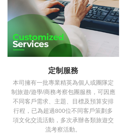
定制服務
本司擁有一批專業精英為個人或團隊定
制旅遊/遊學/商務考察包團服務，可因應
不同客戶需求、主題、目標及預算安排
行程，已為超過800位不同客戶策劃多
項文化交流活動，多次承辦各類旅遊交
流考察活動。