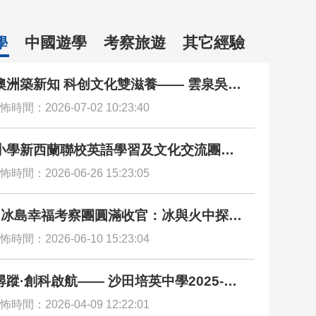
中國遊學
考察旅遊
其它經驗
學
澳洲築新知 科创文化雙滋養—— 雲泉吳禮
念學校悉尼遊學團圓滿收官
怖時間：2026-07-02 10:23:40
小學新西蘭聯校英語學習及文化交流團圓
官 沉浸校園、寄宿家庭與多元文化探索 全
怖時間：2026-06-26 15:23:05
拓闊國際視野
×冰島幸福考察團圓滿收官：冰與火中探尋
之源
怖時間：2026-06-10 15:23:04
蹤·創科啟航—— 沙田培英中學2025-26
芬蘭創科文化交流團圓滿落幕
怖時間：2026-04-09 12:22:01