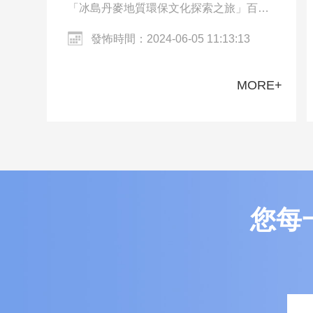
「冰島丹麥地質環保文化探索之旅」百人
團一行來到冰島的雷克雅未克和丹麥的哥
發怖時間：2024-06-05 11:13:13
本哈根。交流團參觀了哥本哈根市區、
Harpa…
MORE+
您每