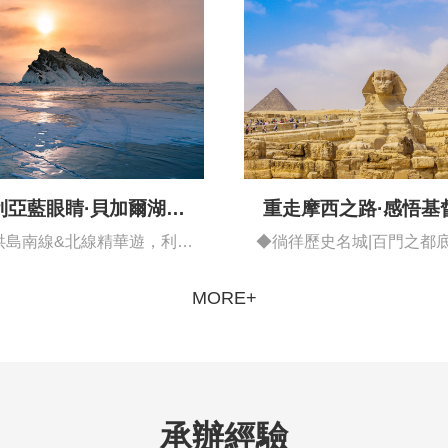
重走摩西之路·感悟基
利亞藍眼睛·貝加爾湖異
域風情藍冰之旅
◆徜徉歷史名城|百門之都底
洪島南線&北線精華遊，利斯
都開羅…
特維揚卡…
MORE+
承辦經驗