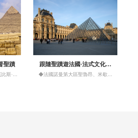
督聖蹟
跟隨聖蹟遊法國·法式文化藝
術深度之旅
比斯·首
◆法國諾曼第大區聖魯昂、米歇爾
山、勒芒、…