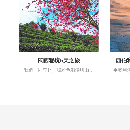
閩西秘境5天之旅
西伯
我們一同奔赴一場粉色浪漫與山海
◆奧利
詩意的邂逅…