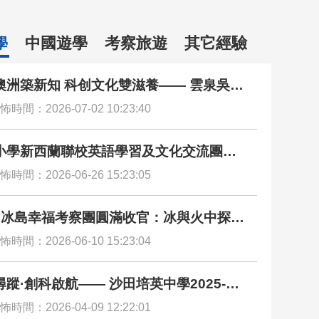
中國遊學
考察旅遊
其它經驗
學
澳洲築新知 科创文化雙滋養—— 雲泉吳禮
念學校悉尼遊學團圓滿收官
怖時間：2026-07-02 10:23:40
小學新西蘭聯校英語學習及文化交流團圓
官 沉浸校園、寄宿家庭與多元文化探索 全
怖時間：2026-06-26 15:23:05
拓闊國際視野
×冰島幸福考察團圓滿收官：冰與火中探尋
之源
怖時間：2026-06-10 15:23:04
蹤·創科啟航—— 沙田培英中學2025-26
芬蘭創科文化交流團圓滿落幕
怖時間：2026-04-09 12:22:01