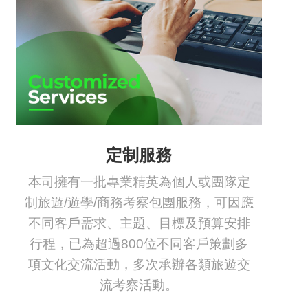
定制服務
本司擁有一批專業精英為個人或團隊定
制旅遊/遊學/商務考察包團服務，可因應
不同客戶需求、主題、目標及預算安排
行程，已為超過800位不同客戶策劃多
項文化交流活動，多次承辦各類旅遊交
流考察活動。