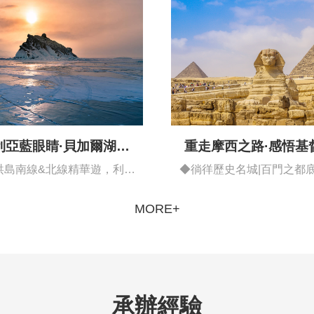
重走摩西之路·感悟基
利亞藍眼睛·貝加爾湖異
域風情藍冰之旅
◆徜徉歷史名城|百門之都底
洪島南線&北線精華遊，利斯
都開羅…
特維揚卡…
MORE+
承辦經驗