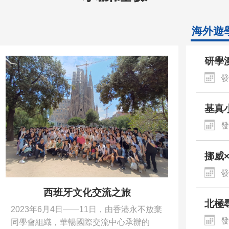
海外遊
研學
和紀
發
基真
滿收
發
方位
挪威
快樂
發
西班牙文化交流之旅
北極尋
2023年6月4日——11日，由香港永不放棄
年度
發
同學會組織，華暢國際交流中心承辦的