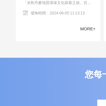
「冰島丹麥地質環保文化探索之旅」百人
團一行來到冰島的雷克雅未克和丹麥的哥
發怖時間：2024-06-05 11:13:13
本哈根。交流團參觀了哥本哈根市區、
Harpa…
MORE+
您每