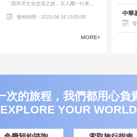
「西班牙文化交流之旅」百人團一行來到
西班牙的巴塞隆納、馬德里。交流團參觀
中華
發怖時間：2023-06-16 15:05:00
了巴塞罗那沙滩、聖家族大教堂、哥特區
化體
發
Walkin…
MORE+
一次的旅程，我們都用心負
EXPLORE YOUR WORLD
免費預約諮詢
索取旅行指南