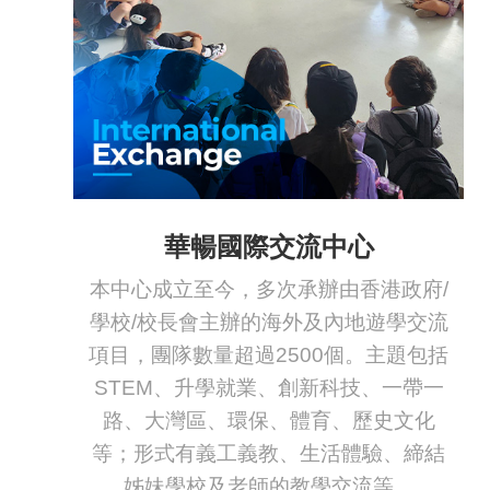
華暢國際交流中心
本中心成立至今，多次承辦由香港政府/
學校/校長會主辦的海外及內地遊學交流
項目，團隊數量超過2500個。主題包括
STEM、升學就業、創新科技、一帶一
路、大灣區、環保、體育、歷史文化
等；形式有義工義教、生活體驗、締結
姊妹學校及老師的教學交流等。