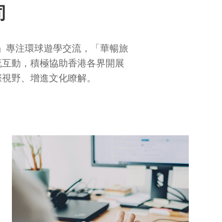
司
心」專注環球遊學交流，「華暢旅
流互動，積極協助香港各界開展
際視野、增進文化瞭解。