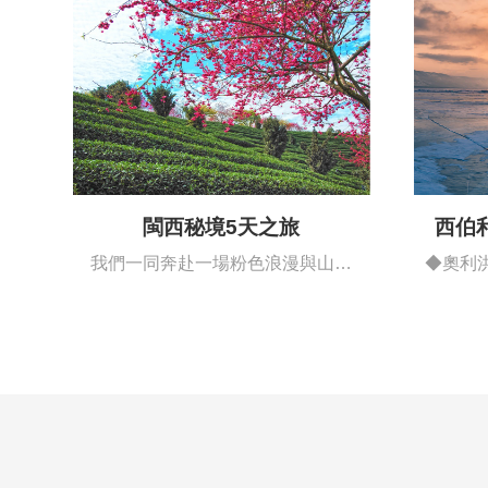
閩西秘境5天之旅
西伯
我們一同奔赴一場粉色浪漫與山海
◆奧利
詩意的邂逅…