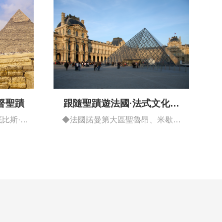
督聖蹟
跟隨聖蹟遊法國·法式文化藝
術深度之旅
比斯·首
◆法國諾曼第大區聖魯昂、米歇爾
山、勒芒、…