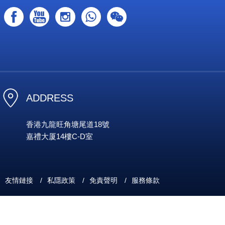
ADDRESS
香港九龍旺角塘尾道18號
嘉禮大厦14樓C-D室
友情鏈接
/
私隱政策
/
免責聲明
/
服務條款