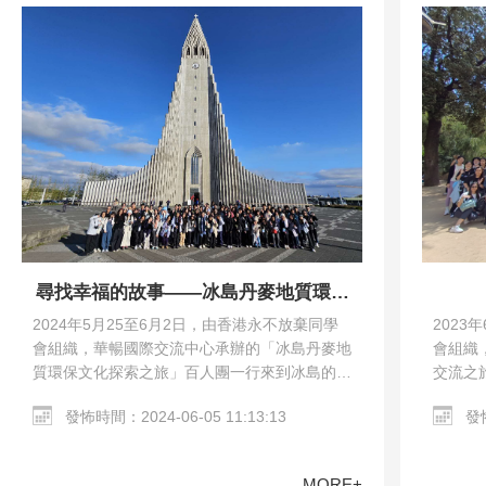
尋找幸福的故事——冰島丹麥地質環保
文化探索之旅
2023
2024年5月25至6月2日，由香港永不放棄同學
會組織
會組織，華暢國際交流中心承辦的「冰島丹麥地
交流之
質環保文化探索之旅」百人團一行來到冰島的雷
馬德里
克雅未克和丹麥的哥本哈根。交流團參觀了哥本
發怖
發怖時間：2024-06-05 11:13:13
教堂、哥
哈根市區、Harpa…
MORE+