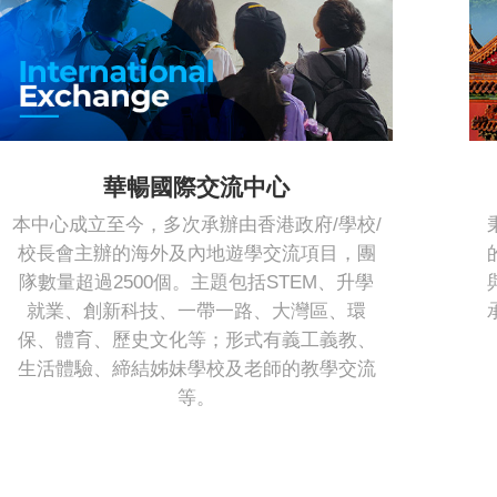
華暢國際交流中心
本中心成立至今，多次承辦由香港政府/學校/
校長會主辦的海外及內地遊學交流項目，團
隊數量超過2500個。主題包括STEM、升學
就業、創新科技、一帶一路、大灣區、環
保、體育、歷史文化等；形式有義工義教、
生活體驗、締結姊妹學校及老師的教學交流
等。