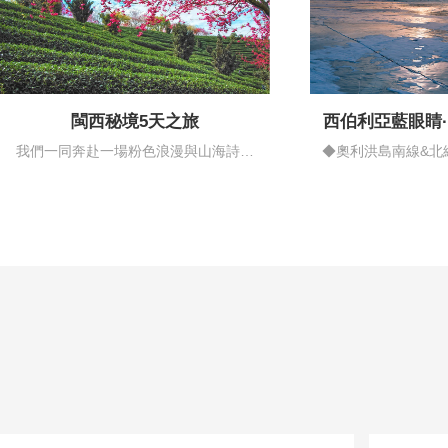
閩西秘境5天之旅
西伯利亞藍眼睛
情藍
我們一同奔赴一場粉色浪漫與山海詩意
◆奧利洪島南線&北
的邂逅…
揚