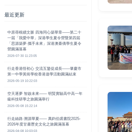
最近更新
中原尋根續文脈 四海同心築華章——第二十
一屆「我愛中華」深港學生夏令營暨第四屆
「思源築夢·攜手未來」深港澳臺僑學生夏令
營圓滿落幕
2026-07-30 11:23:05
行走香港悟初心 交流互鑒促成長——肇慶市
第一中學黃崗學校香港遊學活動圓滿結束
2026-05-19 10:22:03
空天逐夢 智啟未來—— 明賢實驗高中高一年
級科技研學之旅圓滿舉行
2026-05-08 15:22:14
行走絲路·溯源華夏—— 萬鈞伯裘書院2025-
2026年度甘肅歷史文化之旅圓滿落幕
2026-04-08 10:03:03