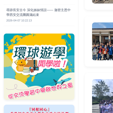
尋跡長安古今 深化姊妹情誼—— 迦密主恩中
學西安交流團圓滿結束
2026-04-07 10:22:13