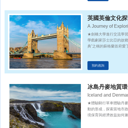
英國英倫文化探
A Journey of Explori
★劍橋大學進行交流學
學戲劇家莎士比亞的故鄉
典”之稱的蘇格蘭首府愛
預約咨詢
冰島丹麥地質環
Iceland and Denmark
and Cultural Explor
★體驗騎行單車體驗丹
動的形成，探索當地市
境保育與經濟效益如何
★名校交流思維碰撞—
學生的友誼