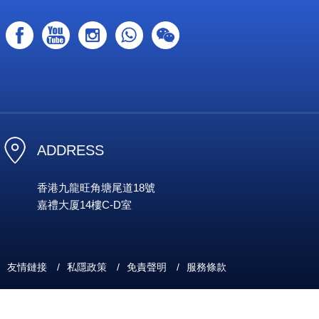
ADDRESS
香港九龍旺角塘尾道18號
嘉禮大厦14樓C-D室
友情鏈接
/
私隱政策
/
免責聲明
/
服務條款