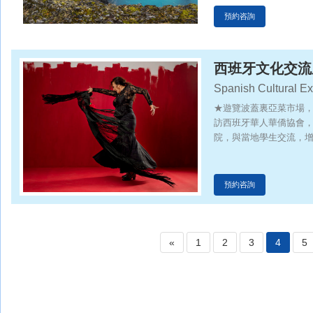
預約咨詢
西班牙文化交流
Spanish Cultural E
★遊覽波蓋裏亞菜市場
訪西班牙華人華僑協會，
院，與當地學生交流，
德里皇宮」
預約咨詢
«
1
2
3
4
5