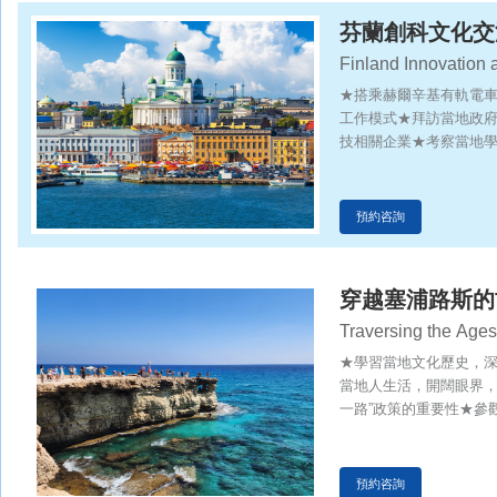
芬蘭創科文化交
Finland Innovation
★搭乘赫爾辛基有軌電
工作模式★拜訪當地政府
技相關企業★考察當地
活及學習模式
預約咨詢
穿越塞浦路斯的
Traversing the Ages
★學習當地文化歷史，
當地人生活，開闊眼界，
一路”政策的重要性★參
浦路斯發展帶來的機遇
預約咨詢