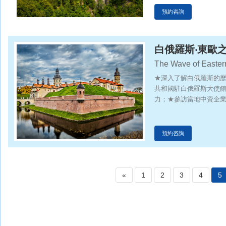
預約咨詢
白俄羅斯‧東歐
The Wave of Easter
(Belarus)
★深入了解白俄羅斯的
共和國駐白俄羅斯大使
力；★參訪當地中資企
發展對歐洲乃至全球的
野，促進兩國師生情誼
預約咨詢
«
1
2
3
4
5