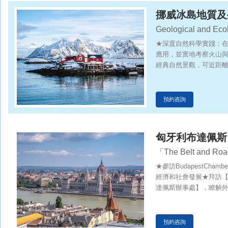
挪威冰島地質及
Geological and Ecol
Norway and Icelan
★深度自然科學實踐：
應用，並實地考察火山
經典自然景觀，可近距
程的理解。而冰川徒步
化★可持續發展與環保
開發與環保理念融入行
預約咨詢
培養對可持續發展的關
靜結合的活動設計兼顧
親身實踐，將抽象知識
匈牙利布達佩斯
「The Belt and Roa
★參訪BudapestChamb
經濟和社會發展★拜訪
達佩斯辦事處】，瞭解
【EdutusUniver
流和合作，增強自身的
業在中東歐的貿易發展
預約咨詢