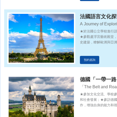
貿易機遇；
法國語言文化探
A Journey of Explor
★於法國公立學校進行
★參觀盧浮宮藝術殿堂
史建築，瞭解歐洲與亞
預約咨詢
德國「一帶一路
「The Belt and Roa
Exchange Journey
★參加文化交流、學校
和社會發展；★參訪德
作，增強自身的能力和視
BMWWELT展示中心，