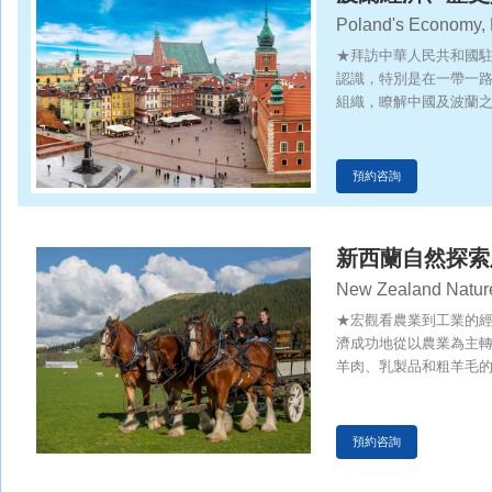
Poland's Economy, H
★拜訪中華人民共和國
認識，特別是在一帶一
組織，瞭解中國及波蘭
人如何把握一帶一路的
校交流思維碰撞—考察
預約咨詢
新西蘭自然探索
New Zealand Nature
★宏觀看農業到工業的
濟成功地從以農業為主
羊肉、乳製品和粗羊毛
西蘭毛利文化和歐洲文
文化元素在新西蘭社會
大學，學習分享交流，
預約咨詢