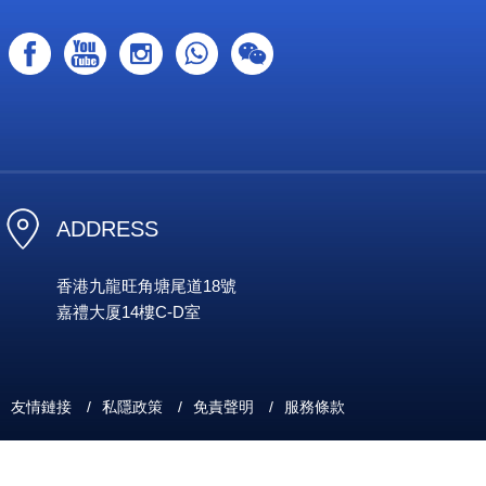
ADDRESS
香港九龍旺角塘尾道18號
嘉禮大厦14樓C-D室
友情鏈接
/
私隱政策
/
免責聲明
/
服務條款