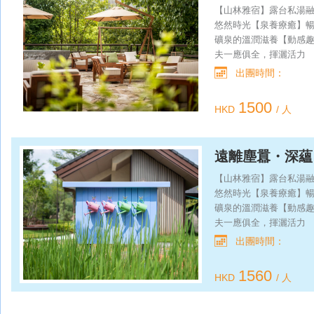
兩天一夜自由行
【山林雅宿】露台私湯
悠然時光【泉養療癒】
礦泉的溫潤滋養【動感
夫一應俱全，揮灑活力
出團時間：
1500
HKD
/ 人
遠離塵囂・深蘊
夜自由行
【山林雅宿】露台私湯
悠然時光【泉養療癒】
礦泉的溫潤滋養【動感
夫一應俱全，揮灑活力
出團時間：
1560
HKD
/ 人