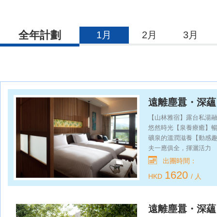
全年計劃
1月
2月
3月
遠離塵囂・深蘊
一夜自由行
【山林雅宿】露台私湯
悠然時光【泉養療癒】
礦泉的溫潤滋養【動感
夫一應俱全，揮灑活力
出團時間：
1620
HKD
/ 人
遠離塵囂・深蘊