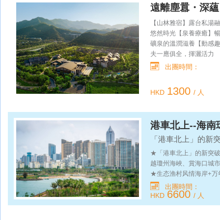
遠離塵囂・深蘊
自由行
【山林雅宿】露台私湯
悠然時光【泉養療癒】
礦泉的溫潤滋養【動感
夫一應俱全，揮灑活力
出團時間：
1300
HKD
/ 人
港車北上--海南
「港車北上」的新
★「港車北上」的新突
越瓊州海峽、賞海口城
★生态渔村风情海岸+万
花島；★打卡海南版「
出團時間：
6600
始村寨；★浪漫海岸山
HKD
/ 人
美馬爾代夫的牛奶海，8
架；★270°觀海平臺