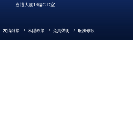
嘉禮大厦14樓C-D室
友情鏈接
/
私隱政策
/
免責聲明
/
服務條款