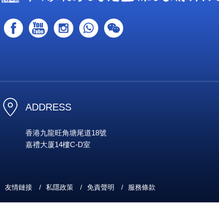
ADDRESS
香港九龍旺角塘尾道18號
嘉禮大厦14樓C-D室
友情鏈接
/
私隱政策
/
免責聲明
/
服務條款