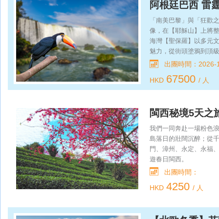
阿根廷巴西 雷
流的交響探訪【獨山子
「南美巴黎」與「狂歡
像，在【耶穌山】上將
海灣【聖保羅】以多元
魅力，從街頭塗鴉到頂
【蝙蝠俠胡同】，這條
出團時間：2026-1
斕的塗鴉覆蓋。這里是
67500
HKD
/ 人
特別安排在巴西和阿根
升機360°無死角探查
其境般的感受穿越魔鬼
閩西秘境5天之
我們一同奔赴一場粉色
島落日的壯闊沉醉；從
門、漳州、永定、永福
遊春日閩西。
出團時間：
4250
HKD
/ 人