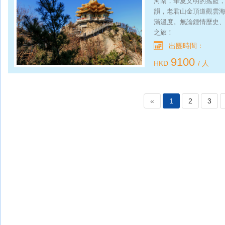
河南，華夏文明的搖籃
韻，老君山金頂道觀雲
滿溫度。無論鍾情歷史
之旅！
出團時間：
9100
HKD
/ 人
«
1
2
3