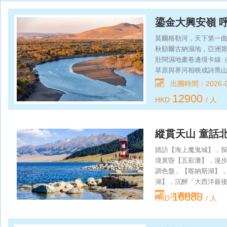
鎏金大興安嶺 
莫爾格勒河，天下第一
秋額爾古納濕地，亞洲
壯闊濕地畫卷邊境卡線
草原與界河相映成詩黑山
燃北疆狂歡時光黑山頭
出團時間：2026-0
秋日盛景恩和俄羅斯鄉
12900
HKD
/ 人
楞浪漫莫爾道嘎森林，
畫廊北極村，中國最北
中國最北點（烏蘇里淺
縱貫天山 童話北
踏訪【海上魔鬼城】，
境黃昏【五彩灘】，漫
調色盤」【喀納斯湖】
湖】，沉醉「大西洋最
地公園】，觀賞「天馬
16888
出團時間：
HKD
/ 人
峽谷】，打卡鱷魚灣自
【那拉提草原】，欣賞
聖【獨庫公路】，行駛