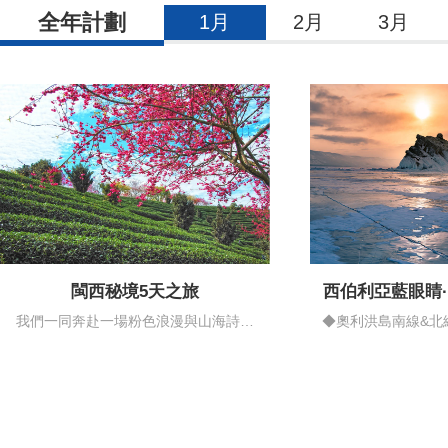
全年計劃
1月
2月
3月
閩西秘境5天之旅
西伯利亞藍眼睛
情藍
我們一同奔赴一場粉色浪漫與山海詩意
◆奧利洪島南線&北
的邂逅…
揚