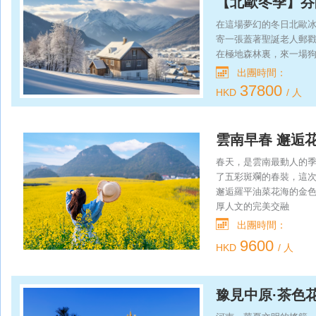
【北歐冬季】芬
在這場夢幻的冬日北歐
寄一張蓋著聖誕老人郵戳
在極地森林裏，來一場狗拉
出團時間：
37800
HKD
/ 人
雲南早春 邂逅
春天，是雲南最動人的
了五彩斑斕的春裝，這
邂逅羅平油菜花海的金
厚人文的完美交融
出團時間：
9600
HKD
/ 人
豫見中原·茶色