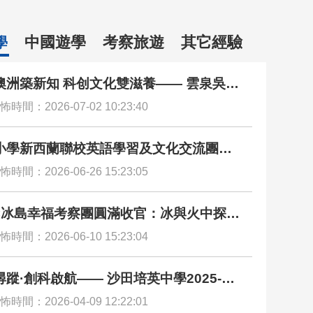
中國遊學
考察旅遊
其它經驗
學
澳洲築新知 科创文化雙滋養—— 雲泉吳禮
念學校悉尼遊學團圓滿收官
怖時間：2026-07-02 10:23:40
小學新西蘭聯校英語學習及文化交流團圓
官 沉浸校園、寄宿家庭與多元文化探索 全
怖時間：2026-06-26 15:23:05
拓闊國際視野
×冰島幸福考察團圓滿收官：冰與火中探尋
之源
怖時間：2026-06-10 15:23:04
蹤·創科啟航—— 沙田培英中學2025-26
芬蘭創科文化交流團圓滿落幕
怖時間：2026-04-09 12:22:01