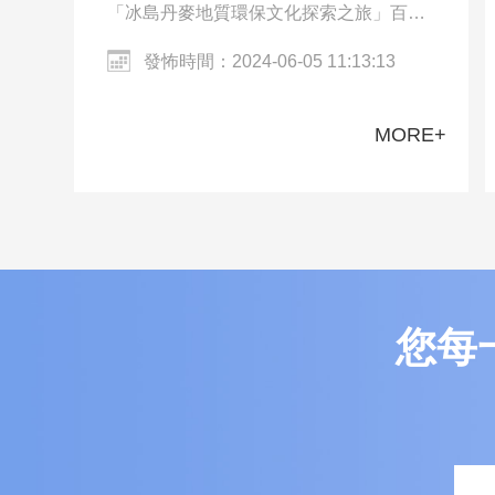
「冰島丹麥地質環保文化探索之旅」百人
團一行來到冰島的雷克雅未克和丹麥的哥
發怖時間：2024-06-05 11:13:13
本哈根。交流團參觀了哥本哈根市區、
Harpa…
MORE+
您每