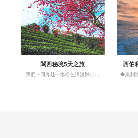
閩西秘境5天之旅
西伯
我們一同奔赴一場粉色浪漫與山海
◆奧利
詩意的邂逅…