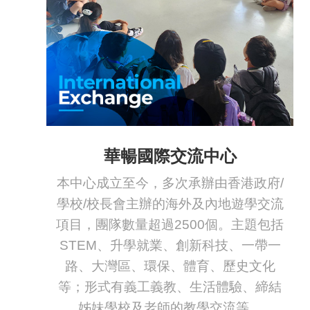
華暢國際交流中心
本中心成立至今，多次承辦由香港政府/
學校/校長會主辦的海外及內地遊學交流
項目，團隊數量超過2500個。主題包括
STEM、升學就業、創新科技、一帶一
路、大灣區、環保、體育、歷史文化
等；形式有義工義教、生活體驗、締結
姊妹學校及老師的教學交流等。