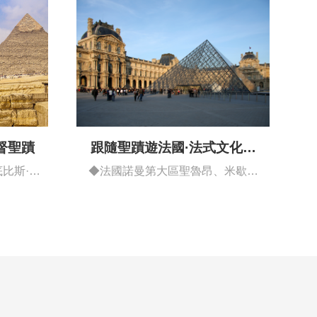
督聖蹟
跟隨聖蹟遊法國·法式文化藝
術深度之旅
比斯·首
◆法國諾曼第大區聖魯昂、米歇爾
山、勒芒、…