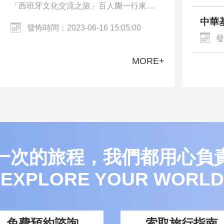
「西班牙文化交流之旅」百人團一行來到
西班牙的巴塞隆納、馬德里。交流團參觀
中華
發怖時間：2023-06-16 15:05:00
了巴塞罗那沙滩、聖家族大教堂、哥特區
化體
發
Walkin…
MORE+
一次的旅程，我們都用心負
EXPLORE YOUR WORLD
免費預約諮詢
索取旅行指南