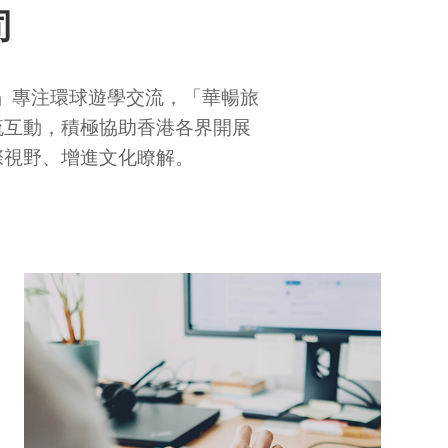
司
心」專注環球遊學交流，「華暢旅
流互動，積極協助香港各界開展
際視野、增進文化瞭解。