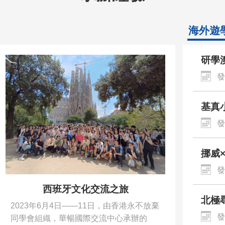
海外遊
研學
和紀
發
基真
滿收
發
方位
挪威
快樂
發
西班牙文化交流之旅
北極尋
2023年6月4日——11日，由香港永不放棄
年度
發
同學會組織，華暢國際交流中心承辦的