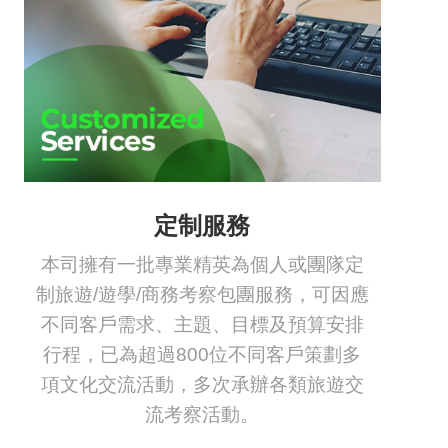
定制服務
本司擁有一批專業精英為個人或團隊定
制旅遊/遊學/商務考察包團服務，可因應
不同客戶需求、主題、目標及預算安排
行程，已為超過800位不同客戶策劃多
項文化交流活動，多次承辦各類旅遊交
流考察活動。