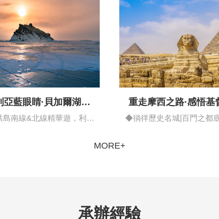
重走摩西之路·感悟基
利亞藍眼睛·貝加爾湖異
域風情藍冰之旅
◆徜徉歷史名城|百門之都底
洪島南線&北線精華遊，利斯
都開羅…
特維揚卡…
MORE+
承辦經驗