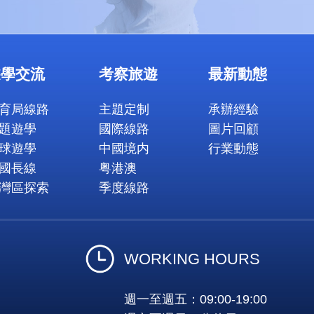
遊學交流
考察旅遊
最新動態
育局線路
主題定制
承辦經驗
題遊學
國際線路
圖片回顧
球遊學
中國境内
行業動態
國長線
粤港澳
灣區探索
季度線路
WORKING HOURS
週一至週五：09:00-19:00