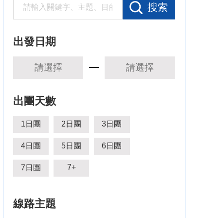
搜索
出發日期
出團天數
1日團
2日團
3日團
4日團
5日團
6日團
7+
7日團
線路主題