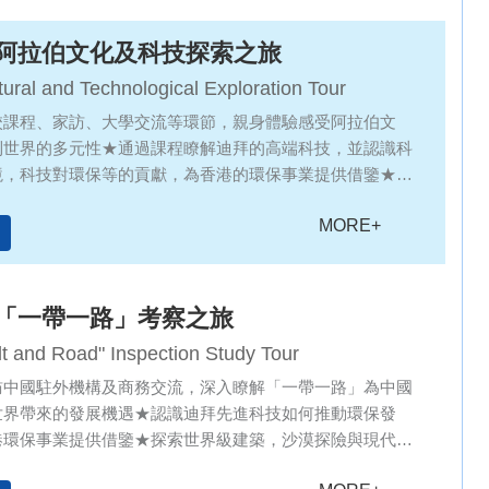
阿拉伯文化及科技探索之旅
tural and Technological Exploration Tour
校課程、家訪、大學交流等環節，親身體驗感受阿拉伯文
到世界的多元性★通過課程瞭解迪拜的高端科技，並認識科
境，科技對環保等的貢獻，為香港的環保事業提供借鑒★探
級建築，沙漠探險與城市天際線交相輝映，體驗自然奇觀與
MORE+
融合，感受奢華與文化碰撞的魅力；同時，深入廣袤沙漠，
駝、觀星宿，盡享自然寧靜與人文風情
「一帶一路」考察之旅
t and Road" Inspection Study Tour
訪中國駐外機構及商務交流，深入瞭解「一帶一路」為中國
世界帶來的發展機遇★認識迪拜先進科技如何推動環保發
港環保事業提供借鑒★探索世界級建築，沙漠探險與現代城
感受自然奇觀與城市天際線的交匯