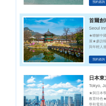
預約咨詢
首爾創
Seoul In
Exchang
★瞭解中
展★參訪
與年輕人
預約咨詢
日本東
Tokyo, J
★與日本
教育特色
學和電視