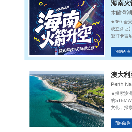
海南火
木蘭灣潮
航天科普
★360°
成立會址
會址/玉
遊打卡吉
海的前世
動手製作
預約咨詢
上的藝術
心】先進
澳大利
Perth Na
★探索澳
的STEM
文化，探
教育體制
預約咨詢