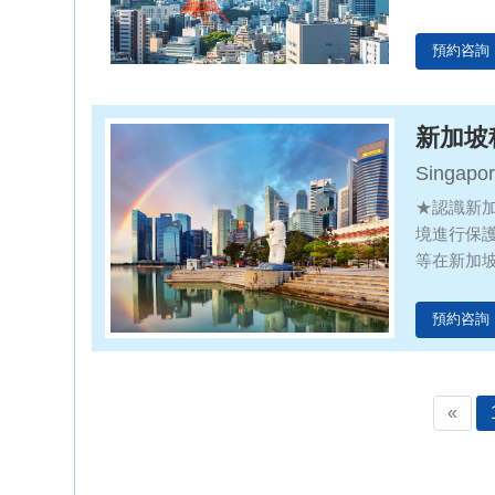
活區，體
預約咨詢
新加坡
Singapor
STEM Edu
★認識新
境進行保
等在新加
流，增進
預約咨詢
«