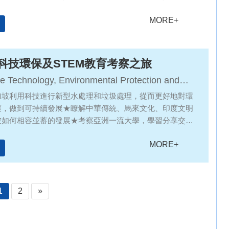
驗當地消費與民生，拓展視野
MORE+
科技環保及STEM教育考察之旅
e Technology, Environmental Protection and
cation Inspection Tour
加坡利用科技進行新型水處理和垃圾處理，從而更好地對環
護，做到可持續發展★瞭解中華傳統、馬來文化、印度文明
坡如何相容並蓄的發展★考察亞洲一流大學，學習分享交
兩地學生的友誼
MORE+
1
2
»