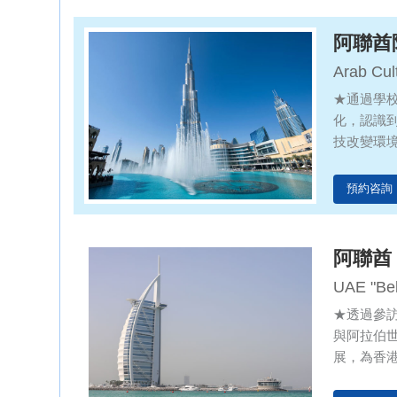
阿聯酋
Arab Cul
★通過學
化，認識
技改變環
索世界頂
現代都市
預約咨詢
體驗騎駱
阿聯酋
UAE "Bel
★透過參
與阿拉伯
展，為香
市交融，