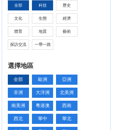
全部
科技
歷史
文化
生態
經濟
體育
地質
藝術
探訪交流
一帶一路
選擇地區
全部
歐洲
亞洲
非洲
大洋洲
北美洲
南美洲
粵港澳
西南
西北
華中
華北