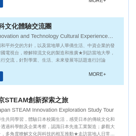
MORE+
科文化體驗交流團
novation and Technology Cultural Experience
e Tour
國和平外交的方針，以及當地華人華僑生活、中資企業的發
韓國電視台，瞭解韓流文化的製造和推廣★到訪當地大學，
進行交流，針對學業、生活、未來發展等話題進行討論
MORE+
京STEAM創新探索之旅
apan STEAM Innovation Exploration Study Tour
學生共同學習，體驗日本校園生活，感受日本的傳統文化和
★透過科學館及企業考察，認識日本先進工業製造；參觀大
台，多角度瞭解文化與科技的相互推動★走訪當地人日常生