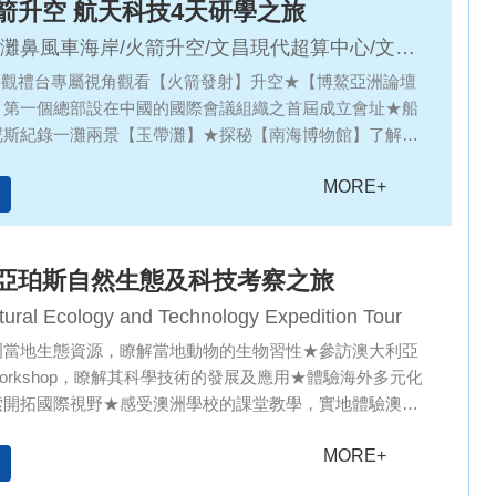
箭升空 航天科技4天研學之旅
灘鼻風車海岸/火箭升空/文昌現代超算中心/文昌
館/文南老街/中國南海博物館/博鼇亞洲論壇成立
全景觀禮台專屬視角觀看【火箭發射】升空★【博鰲亞洲論壇
】第一個總部設在中國的國際會議組織之首屆成立會址★船
帶灘
尼斯紀錄一灘兩景【玉帶灘】★探秘【南海博物館】了解南
今生★解鎖中國航天心臟的科普地標【文昌航天科普館】，
MORE+
水火箭★參觀【海南省非物質文化遺產展示中心】見證椰殼
世界，動手製作【海南椰雕】★參觀【海南文昌航天超算中
算力與科研支撐的核心項目，體驗航天科技的奧妙
亞珀斯自然生態及科技考察之旅
tural Ecology and Technology Expedition Tour
洲當地生態資源，瞭解當地動物的生物習性★參訪澳大利亞
Workshop，瞭解其科學技術的發展及應用★體驗海外多元化
索開拓國際視野★感受澳洲學校的課堂教學，實地體驗澳洲
和校園生活
MORE+