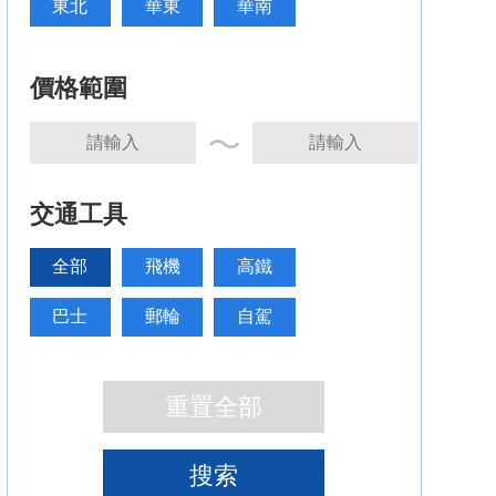
東北
華東
華南
價格範圍
交通工具
全部
飛機
高鐵
巴士
郵輪
自駕
重置全部
搜索