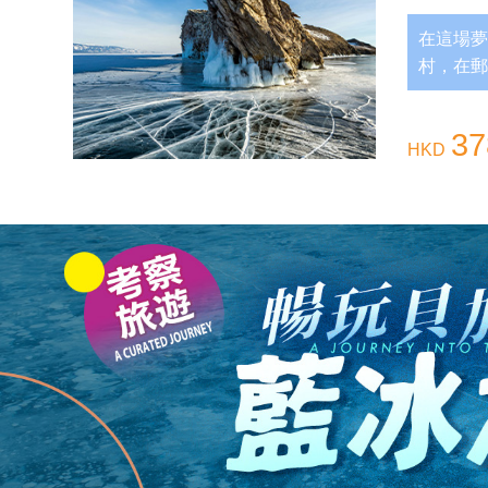
在這場夢
村，在郵
越北緯6
3
HKD