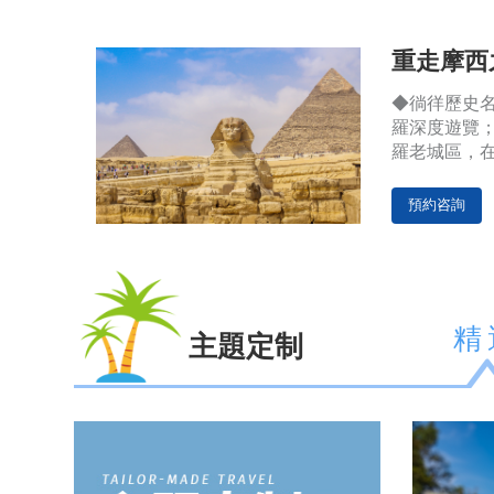
重走摩西
◆徜徉歷史名
羅深度遊覽；
羅老城區，
遠、古老的埃
埃及博物館
預約咨詢
精
主題定制
人
豪