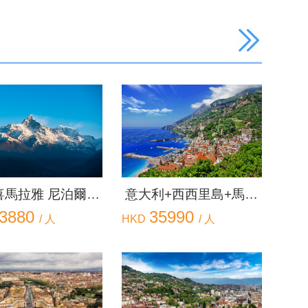
意大利+西西里島+馬耳
喜馬拉雅 尼泊爾九
他 美麗傳說十二天之旅
35990
3880
天之旅
HKD
/ 人
/ 人