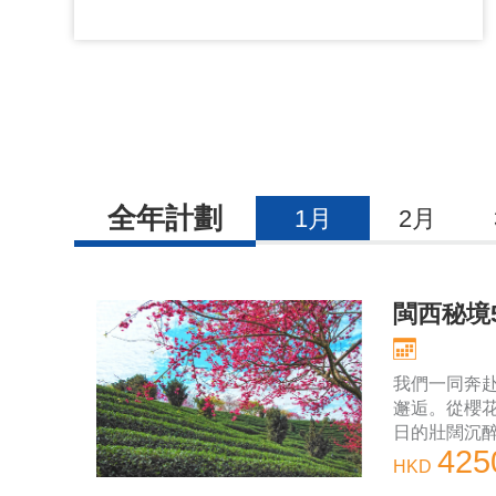
全年計劃
1月
2月
閩西秘境
我們一同奔
邂逅。從櫻
日的壯闊沉
42
到濱海公路
HKD
永定、永福