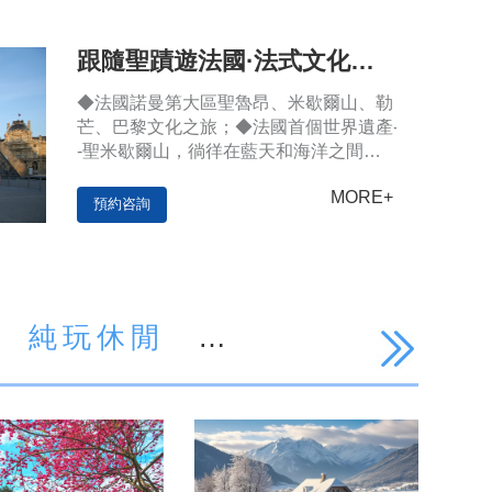
跟隨聖蹟遊法國·法式文化藝
術深度之旅
◆法國諾曼第大區聖魯昂、米歇爾山、勒
芒、巴黎文化之旅；◆法國首個世界遺產-
-聖米歇爾山，徜徉在藍天和海洋之間的
「西方極致世界」；◆品酒體驗，知名酒
MORE+
鄉蘭斯，悠久歷…
預約咨詢
純玩休閒
食
溫泉養生
業
企業考察