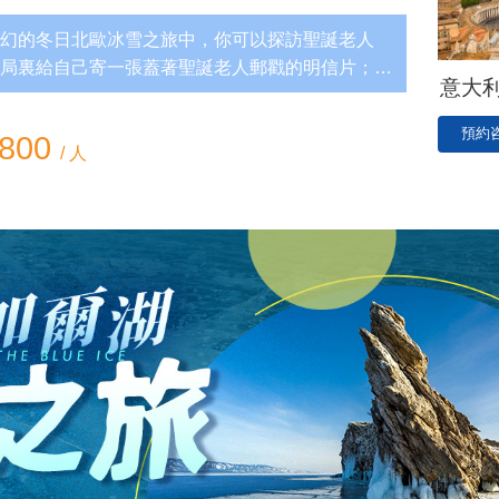
幻的冬日北歐冰雪之旅中，你可以探訪聖誕老人
局裏給自己寄一張蓋著聖誕老人郵戳的明信片；跨
意大
6度的北極圈標線，領取證書；在…
預約
7800
/ 人