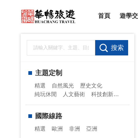
首頁
遊學交
搜索
主題定制
精選
自然風光
歷史文化
純玩休閒
人文藝術
科技創新
豪歎美食
溫泉養生
豪華郵輪
紅色足跡
升學就業
企業考察
國際線路
一帶一路
會議獎勵
自駕遊
精選
歐洲
非洲
亞洲