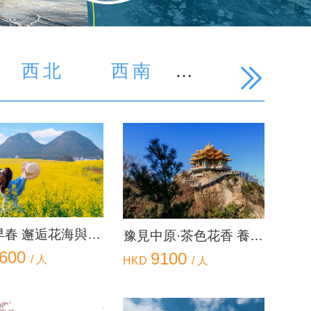
西北
西南
早春 邂逅花海與梯
豫見中原·茶色花香 養生
9600
田8天之旅
與文化體驗7天之旅
9100
/ 人
HKD
/ 人