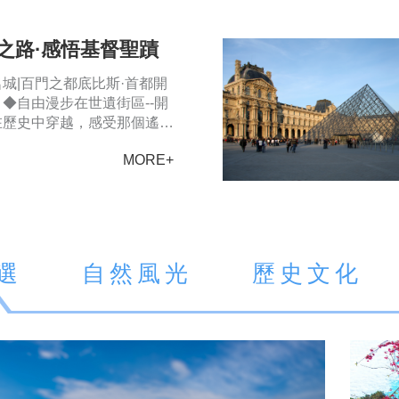
之路·感悟基督聖蹟
城|百門之都底比斯·首都開
◆自由漫步在世遺街區--開
在歷史中穿越，感受那個遙
及；◆探秘埃及歷史寶庫|在
MORE+
，…
選
自然風光
歷史文化
文藝術
科技創新
豪歎美
華郵輪
紅色足跡
升學就