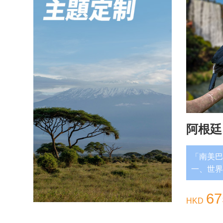
一
阿根廷
「南美巴
一、世界
底，以「
6
HKD