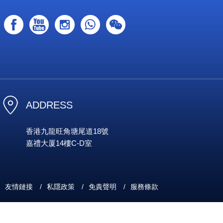
ADDRESS
香港九龍旺角塘尾道18號
嘉禮大厦14樓C-D室
友情鏈接
/
私隱政策
/
免責聲明
/
服務條款