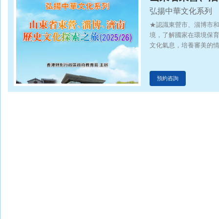
弘揚中華文化系列
（2025/26）
★認識東營市、淄博市
境，了解國家在環境保
文化氣息，培養審美的
預約咨詢