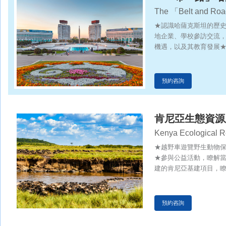
The 「Belt and Road
★認識哈薩克斯坦的歷
地企業、學校參訪交流
機遇，以及其教育發展
俗習慣，認識人類文化
預約咨詢
肯尼亞生態資源
Kenya Ecological R
Inspection Tour
★越野車遊覽野生動物
★參與公益活動，瞭解
建的肯尼亞基建項目，瞭
預約咨詢