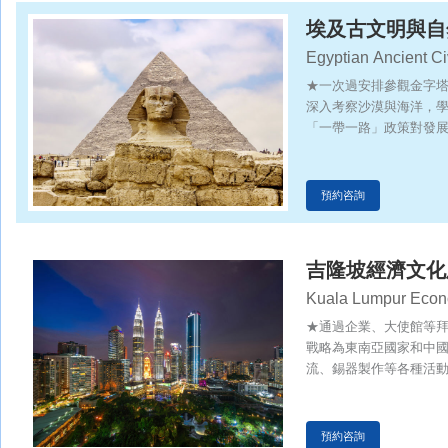
埃及古文明與自
Egyptian Ancient Ci
察之旅
Road" Construction
★一次過安排參觀金字
深入考察沙漠與海洋，
「一帶一路」政策對發
預約咨詢
吉隆坡經濟文化
Kuala Lumpur Econo
Exchange Tour
★通過企業、大使館等
戰略為東南亞國家和中
流、錫器製作等各種活
表性國家--馬來西亞，
泛地認識馬國和東南亞
預約咨詢