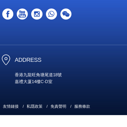
ADDRESS
香港九龍旺角塘尾道18號
嘉禮大厦14樓C-D室
友情鏈接
/
私隱政策
/
免責聲明
/
服務條款