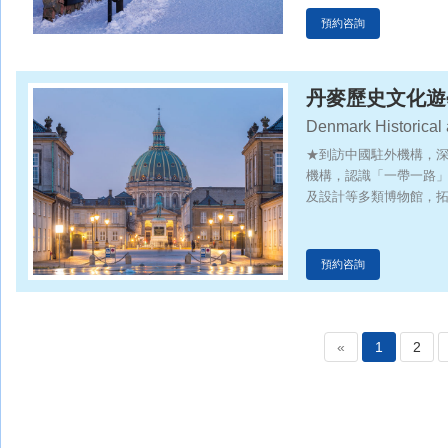
預約咨詢
丹麥歷史文化遊
Denmark Historical 
★到訪中國駐外機構，
機構，認識「一帶一路
及設計等多類博物館，
化，提升溝通與交流能
預約咨詢
«
1
2