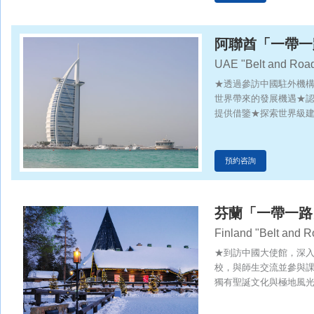
阿聯酋「一帶一
UAE "Belt and Road
★透過參訪中國駐外機
世界帶來的發展機遇★
提供借鑒★探索世界級
天際線的交匯
預約咨詢
芬蘭「一帶一路
Finland "Belt and 
★到訪中國大使館，深
校，與師生交流並參與
獨有聖誕文化與極地風