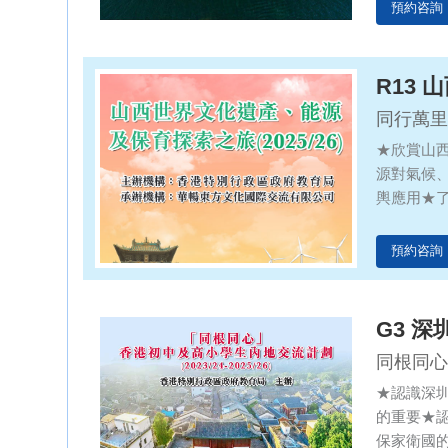
預約咨詢
R13
同行萬里
★欣賞山
源對氣候
輿應用★
資源安全
預約咨詢
G3 
同根同心
★認識深
的重要★
保家衛國