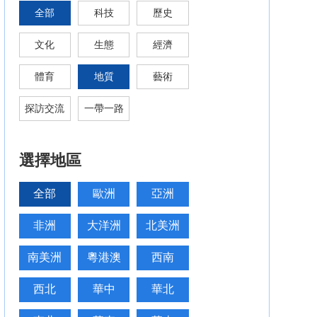
全部
科技
歷史
文化
生態
經濟
體育
地質
藝術
探訪交流
一帶一路
選擇地區
全部
歐洲
亞洲
非洲
大洋洲
北美洲
南美洲
粵港澳
西南
西北
華中
華北