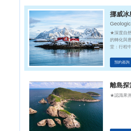
挪威冰
Geologic
of Norwa
★深度自
的轉化與
堂：行程
成與冰川
察，更可
預約咨詢
冰島作為
行程中，
續發展的
離島探
結合的活
★認識果
時透過親