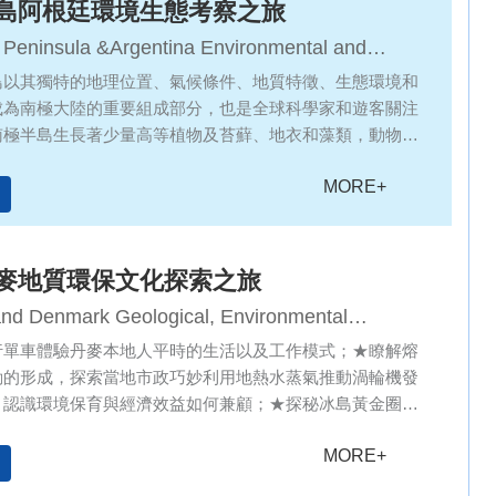
島阿根廷環境生態考察之旅
insula &Argentina Environmental and
l exploration tour
島以其獨特的地理位置、氣候條件、地質特徵、生態環境和
成為南極大陸的重要組成部分，也是全球科學家和遊客關注
南極半島生長著少量高等植物及苔蘚、地衣和藻類，動物和
企鵝、海豹、海狗、磷蝦、鯨和多種鳥類
MORE+
麥地質環保文化探索之旅
and Denmark Geological, Environmental
n, and Cultural Exploration Tour
行單車體驗丹麥本地人平時的生活以及工作模式；★瞭解熔
動的形成，探索當地市政巧妙利用地熱水蒸氣推動渦輪機發
，認識環境保育與經濟效益如何兼顧；★探秘冰島黃金圈，
運動的發展過程；★名校交流思維碰撞—考察格隆維學院、
MORE+
，學習分享交流，增進兩地學生的友誼