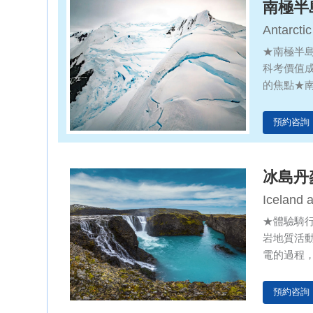
南極半
Antarctic Pen
ecologica
★南極半
科考價值
的焦點★
鳥類。如
預約咨詢
冰島丹
Iceland 
Protectio
★體驗騎
岩地質活
電的過程
認識地質
冰島大學
預約咨詢