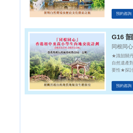
預約咨詢
G16
同根同心
★識韶關
自然遺產
要性★探
預約咨詢