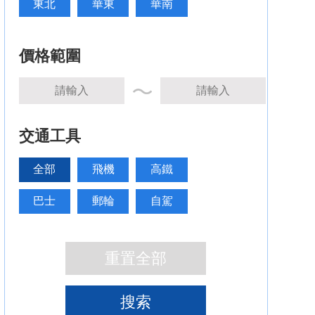
東北
華東
華南
價格範圍
交通工具
全部
飛機
高鐵
巴士
郵輪
自駕
重置全部
搜索