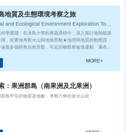
島地質及生態環境考察之旅
al and Ecological Environment Exploration Tour
y and Iceland
然科學實踐：在冰島大學的專題課程中，深入探討地熱能源
應用，並實地考察火山與地熱景觀★地理與地質的動態課
中涵蓋多個經典自然景觀，可近距離觀察板塊運動、瀑布形
地貌，深化對地理過程的理解。而冰川徒步與斯科加瀑布考
MORE+
親身感受自然力量的塑造與變化★可持續發展與環保意識：
全球綠色能源應用的典範，其地熱資源開發與環保理念融入
有助引導學生思考能源轉型與生態保護的議題，培養對可持
關注★體驗式學習激發潛能：從火山徒步到藍湖溫泉，動靜
索：果洲群島（南果洲及北果洲）
動設計兼顧探索與反思，讓學生在挑戰中學習團隊合作，同
洲群島罕見的地質及地貌，考察六角柱狀火山岩；
身實踐，將抽象知識轉化為難忘的學習經驗