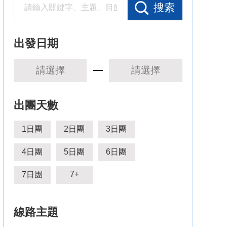
搜索
出發日期
出團天數
1日團
2日團
3日團
4日團
5日團
6日團
7+
7日團
線路主題