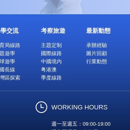
遊學交流
考察旅遊
最新動態
育局線路
主題定制
承辦經驗
題遊學
國際線路
圖片回顧
球遊學
中國境内
行業動態
國長線
粤港澳
灣區探索
季度線路
WORKING HOURS
週一至週五：09:00-19:00