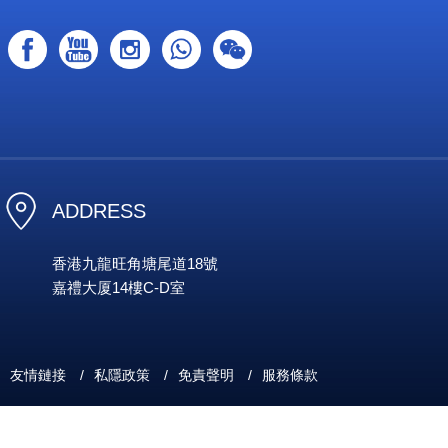
ADDRESS
香港九龍旺角塘尾道18號
嘉禮大厦14樓C-D室
友情鏈接
/
私隱政策
/
免責聲明
/
服務條款