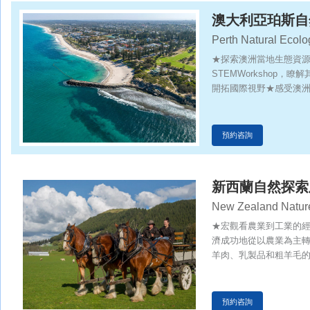
澳大利亞珀斯自
Perth Natural Ecolo
★探索澳洲當地生態資
STEMWorkshop
開拓國際視野★感受澳
預約咨詢
新西蘭自然探索
New Zealand Nature
★宏觀看農業到工業的
濟成功地從以農業為主
羊肉、乳製品和粗羊毛
西蘭毛利文化和歐洲文
文化元素在新西蘭社會
大學，學習分享交流，
預約咨詢