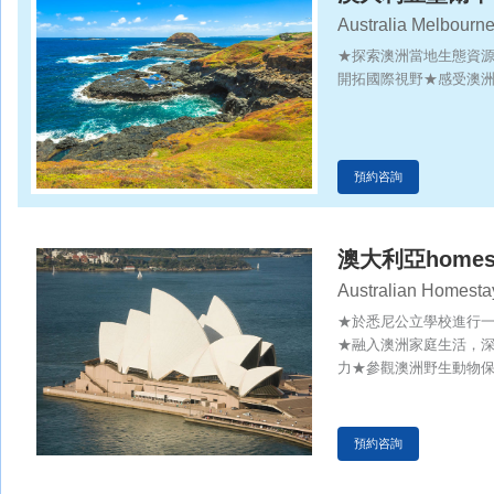
Australia Melbourn
Study Tour
★探索澳洲當地生態資
開拓國際視野★感受澳
預約咨詢
澳大利亞home
Australian Homesta
Tour
★於悉尼公立學校進行
★融入澳洲家庭生活，
力★參觀澳洲野生動物
鼠、企鵝等野生動物的
預約咨詢