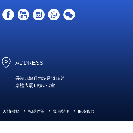
ADDRESS
香港九龍旺角塘尾道18號
嘉禮大厦14樓C-D室
友情鏈接
/
私隱政策
/
免責聲明
/
服務條款