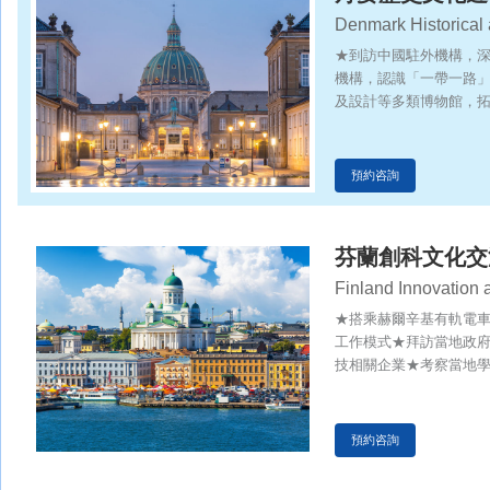
Denmark Historical 
★到訪中國駐外機構，
機構，認識「一帶一路
及設計等多類博物館，
化，提升溝通與交流能
預約咨詢
芬蘭創科文化交
Finland Innovation
★搭乘赫爾辛基有軌電
工作模式★拜訪當地政府
技相關企業★考察當地
活及學習模式
預約咨詢