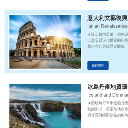
意大利文藝復興
Italian Renaissance 
★漫步藝術之都，領略
以及它對現代世界的影
整封存的輝煌歷史面貌
預約咨詢
冰島丹麥地質環
Iceland and Denmark
and Cultural Explor
★體驗騎行單車體驗丹
動的形成，探索當地市
境保育與經濟效益如何
★名校交流思維碰撞—
學生的友誼