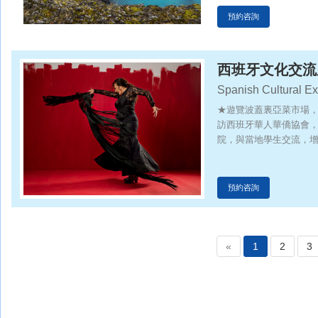
預約咨詢
西班牙文化交流
Spanish Cultural E
★遊覽波蓋裏亞菜市場
訪西班牙華人華僑協會，
院，與當地學生交流，
德里皇宮」
預約咨詢
«
1
2
3