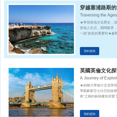
穿越塞浦路斯的
Traversing the Ages
★學習當地文化歷史，
當地人生活，開闊眼界，
一路”政策的重要性★參
浦路斯發展帶來的機遇
預約咨詢
英國英倫文化探
A Journey of Explori
★劍橋大學進行交流學
學戲劇家莎士比亞的故鄉
典”之稱的蘇格蘭首府愛
預約咨詢