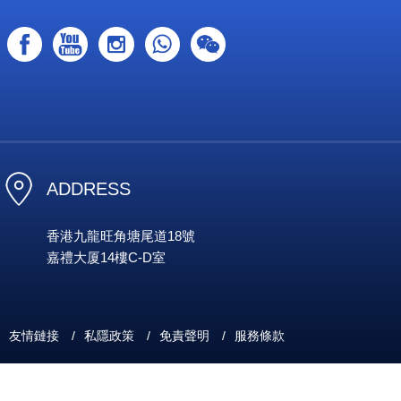
ADDRESS
香港九龍旺角塘尾道18號
嘉禮大厦14樓C-D室
友情鏈接
/
私隱政策
/
免責聲明
/
服務條款