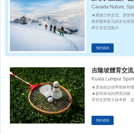
Canada Nature, Spo
★通過日常交流、課堂
然景觀和多元的文化背
跨文化交流能力
預約咨詢
吉隆坡體育交流
Kuala Lumpur Sport
Study Tour
★透過探訪熱帶雨林和
★參與當地的體育訓練
育與生態雙主線考察，
預約咨詢