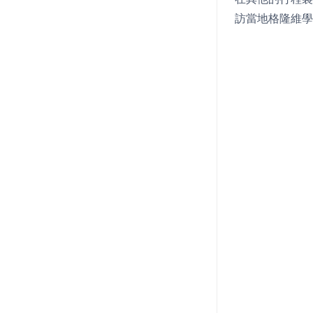
訪當地格隆維學