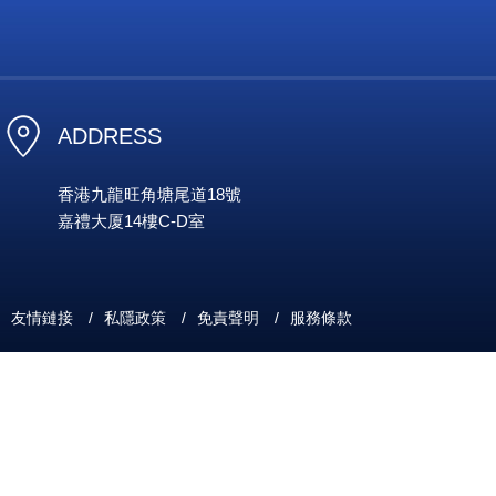
ADDRESS
香港九龍旺角塘尾道18號
嘉禮大厦14樓C-D室
友情鏈接
/
私隱政策
/
免責聲明
/
服務條款