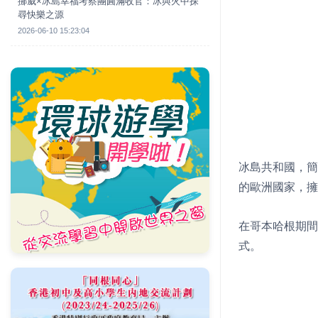
挪威×冰島幸福考察團圓滿收官：冰與火中探
尋快樂之源
2026-06-10 15:23:04
冰島共和國，簡
的歐洲國家，擁
在哥本哈根期間
式。