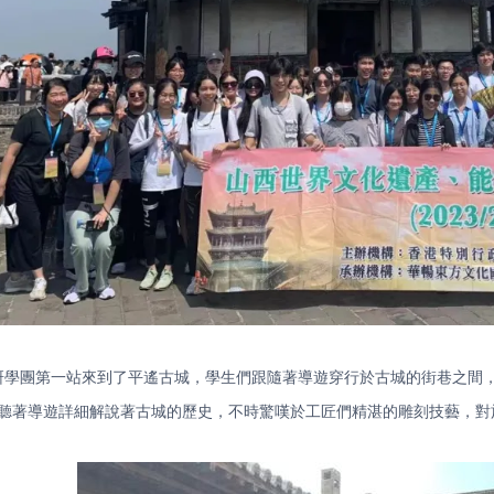
研學團第一站來到了平遙古城，學生們跟隨著導遊穿行於古城的街巷之間
聽著導遊詳細解說著古城的歷史，不時驚嘆於工匠們精湛的雕刻技藝，對