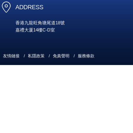
ADDRESS
香港九龍旺角塘尾道18號
嘉禮大厦14樓C-D室
友情鏈接
/
私隱政策
/
免責聲明
/
服務條款