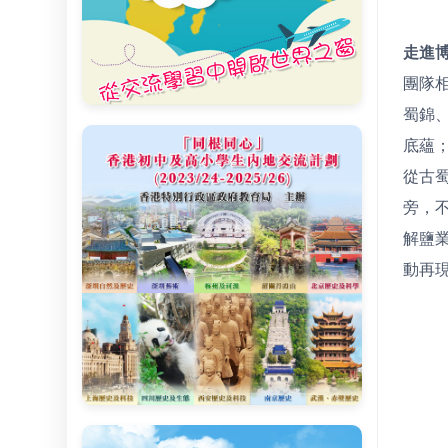
走進
團隊
蜀錦
底蘊
從古
旁，
解鹽
動再