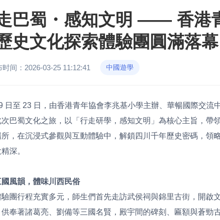
走巴蜀・感知文明 —— 香
歷史文化探索體驗團圓滿落幕
时间：2026-03-25 11:12:41
中國遊學
 19 日至 23 日，由香港青年協會李兆基小學主辦、華暢國際
此次巴蜀文化之旅，以「行走研學，感知文明」為核心主旨，帶
場所，在沉浸式參觀與互動體驗中，解鎖四川千年歷史密碼，領
大精深。
三國風韻，體味川西民俗
體驗團行程充實多元，師生們首先走訪武侯祠與錦里古街，開啟
，供奉著諸葛亮、劉備等三國名賢，殿宇間的碑刻、匾額與蒼勁