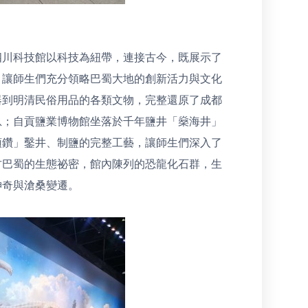
四川科技館以科技為紐帶，連接古今，既展示了
，讓師生們充分領略巴蜀大地的創新活力與文化
器到明清民俗用品的各類文物，完整還原了成都
息；自貢鹽業博物館坐落於千年鹽井「燊海井」
頓鑽」鑿井、制鹽的完整工藝，讓師生們深入了
古巴蜀的生態祕密，館內陳列的恐龍化石群，生
神奇與滄桑變遷。