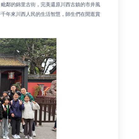
。毗鄰的錦里古街，完美還原川西古鎮的市井風
著千年來川西人民的生活智慧，師生們在閒逛賞