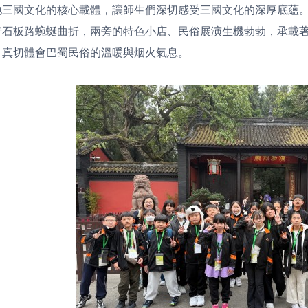
地三國文化的核心載體，讓師生們深切感受三國文化的深厚底蘊
青石板路蜿蜒曲折，兩旁的特色小店、民俗展演生機勃勃，承載
，真切體會巴蜀民俗的溫暖與烟火氣息。