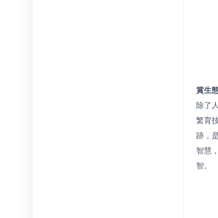
賞生
除了
繁育
跡，
智慧
智。