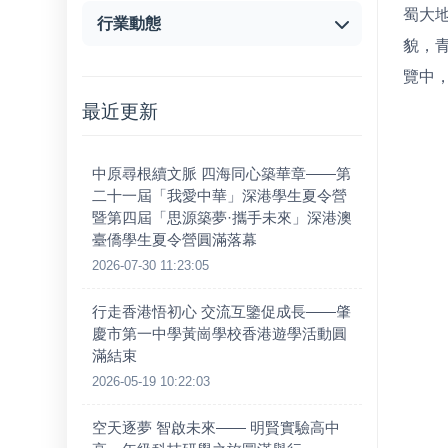
蜀大
行業動態
貌，
覽中
最近更新
中原尋根續文脈 四海同心築華章——第
二十一屆「我愛中華」深港學生夏令營
暨第四屆「思源築夢·攜手未來」深港澳
臺僑學生夏令營圓滿落幕
2026-07-30 11:23:05
行走香港悟初心 交流互鑒促成長——肇
慶市第一中學黃崗學校香港遊學活動圓
滿結束
2026-05-19 10:22:03
空天逐夢 智啟未來—— 明賢實驗高中