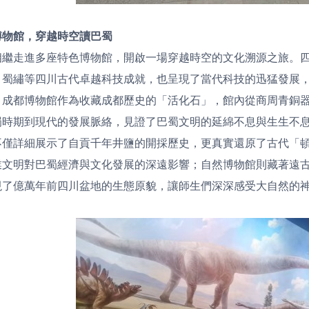
博物館，穿越時空讀巴蜀
相繼走進多座特色博物館，開啟一場穿越時空的文化溯源之旅。
、蜀繡等四川古代卓越科技成就，也呈現了當代科技的迅猛發展
；成都博物館作為收藏成都歷史的「活化石」，館內從商周青銅
蜀時期到現代的發展脈絡，見證了巴蜀文明的延綿不息與生生不
不僅詳細展示了自貢千年井鹽的開採歷史，更真實還原了古代「
業文明對巴蜀經濟與文化發展的深遠影響；自然博物館則藏著遠
現了億萬年前四川盆地的生態原貌，讓師生們深深感受大自然的