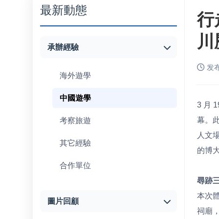
最新動態
行
川
承辦經驗
发布
海外遊學
中國遊學
3 月
幕。
考察旅遊
人文
其它經驗
的博
合作單位
尋跡
本次
圖片回顧
祠廟