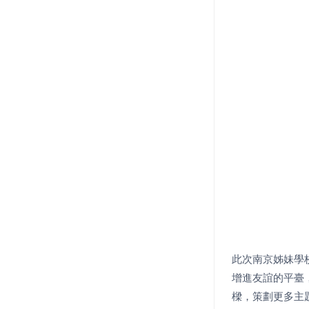
此次南京姊妹學
增進友誼的平臺
樑，策劃更多主