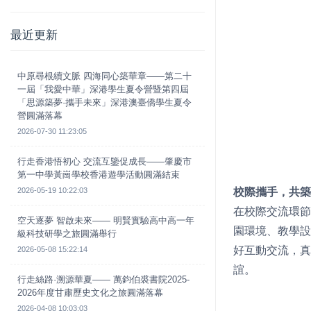
最近更新
中原尋根續文脈 四海同心築華章——第二十
一屆「我愛中華」深港學生夏令營暨第四屆
「思源築夢·攜手未來」深港澳臺僑學生夏令
營圓滿落幕
2026-07-30 11:23:05
行走香港悟初心 交流互鑒促成長——肇慶市
第一中學黃崗學校香港遊學活動圓滿結束
2026-05-19 10:22:03
校際攜手，共築
在校際交流環節
空天逐夢 智啟未來—— 明賢實驗高中高一年
園環境、教學設
級科技研學之旅圓滿舉行
好互動交流，真
2026-05-08 15:22:14
誼。
行走絲路·溯源華夏—— 萬鈞伯裘書院2025-
2026年度甘肅歷史文化之旅圓滿落幕
2026-04-08 10:03:03